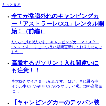
もっと見る
全てが常識外れのキャンピングカ
ー「アストラーレCC1」レンタル開
始！（前編）
だいぶご無沙汰です。 キャンピングカーマイスター
SAIKIです。 すごーい長い期間更新しておりませんで
した…
高騰するガソリン！入れ間違いに
も注意！！
車大好きマイスターSAIKIです。 はい、車に乗る事、
イジル事だけが趣味だけのツマラナイ私、燃料高騰気
に…
【キャンピングカーのテッパン装