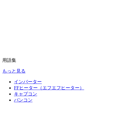
用語集
もっと見る
インバーター
FFヒーター（エフエフヒーター）
キャブコン
バンコン