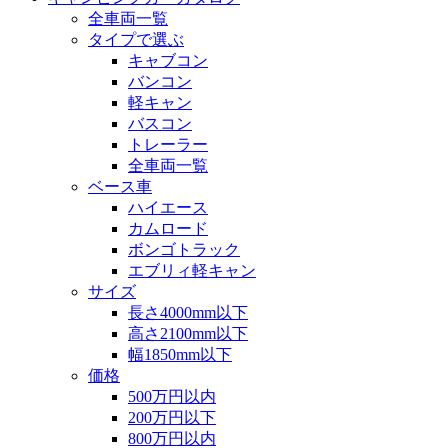
全車両一覧
タイプで選ぶ
キャブコン
バンコン
軽キャン
バスコン
トレーラー
全車両一覧
ベース車
ハイエース
カムロード
ボンゴトラック
エブリィ軽キャン
サイズ
長さ4000mm以下
高さ2100mm以下
幅1850mm以下
価格
500万円以内
200万円以下
800万円以内