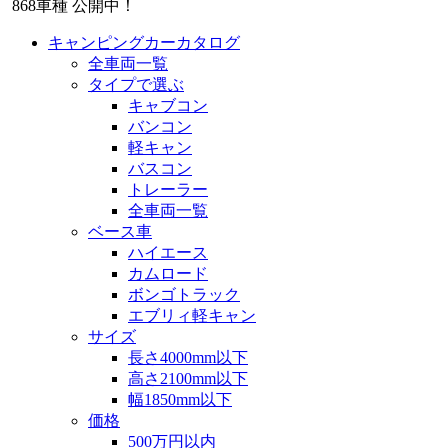
868
車種 公開中！
キャンピングカーカタログ
全車両一覧
タイプで選ぶ
キャブコン
バンコン
軽キャン
バスコン
トレーラー
全車両一覧
ベース車
ハイエース
カムロード
ボンゴトラック
エブリィ軽キャン
サイズ
長さ4000mm以下
高さ2100mm以下
幅1850mm以下
価格
500万円以内