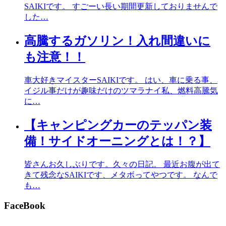
SAIKIです。 すごーい長い期間更新しておりませんで
した…
高騰するガソリン！入れ間違いに
も注意！！
車大好きマイスターSAIKIです。 はい、車に乗る事、
イジル事だけが趣味だけのツマラナイ私、燃料高騰気
に…
【キャンピングカーのテッパン装
備！サイドオーニングとは！？】
皆さんお久しぶりです。久々の日記。 最近お腹が出て
きて残念なSAIKIです、メタボってやつです。 なんで
も…
FaceBook