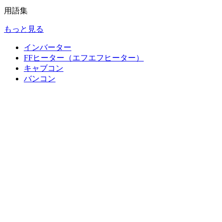
用語集
もっと見る
インバーター
FFヒーター（エフエフヒーター）
キャブコン
バンコン