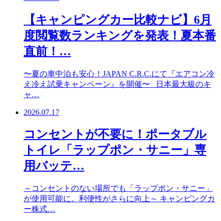
【キャンピングカー比較ナビ】6月
度閲覧数ランキングを発表！夏本番
直前！…
〜夏の車中泊も安心！JAPAN C.R.C.にて『エアコン冷
え冷え試乗キャンペーン』を開催〜 日本最大級のキ
ャ…
2026.07.17
コンセントが不要に！ポータブル
トイレ「ラップポン・サニー」専
用バッテ…
～コンセントのない場所でも「ラップポン・サニー」
が使用可能に。利便性がさらに向上～ キャンピングカ
ー株式…