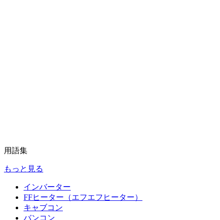
用語集
もっと見る
インバーター
FFヒーター（エフエフヒーター）
キャブコン
バンコン