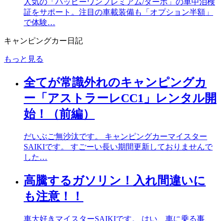
人気の「ハッピーワンプレミアム/ターボ」の車中泊検
証をサポート。注目の車載装備も「オプション半額」
で体験…
キャンピングカー日記
もっと見る
全てが常識外れのキャンピングカ
ー「アストラーレCC1」レンタル開
始！（前編）
だいぶご無沙汰です。 キャンピングカーマイスター
SAIKIです。 すごーい長い期間更新しておりませんで
した…
高騰するガソリン！入れ間違いに
も注意！！
車大好きマイスターSAIKIです。 はい、車に乗る事、