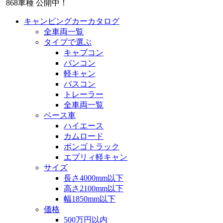
868
車種 公開中！
キャンピングカーカタログ
全車両一覧
タイプで選ぶ
キャブコン
バンコン
軽キャン
バスコン
トレーラー
全車両一覧
ベース車
ハイエース
カムロード
ボンゴトラック
エブリィ軽キャン
サイズ
長さ4000mm以下
高さ2100mm以下
幅1850mm以下
価格
500万円以内