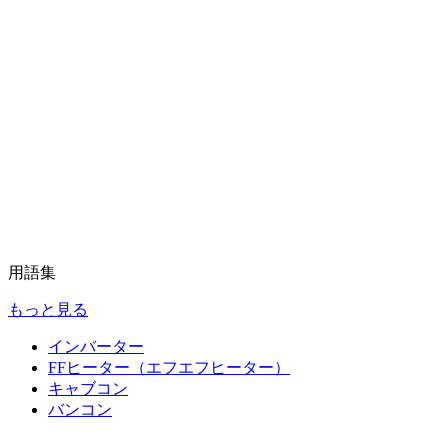
用語集
もっと見る
インバーター
FFヒーター（エフエフヒーター）
キャブコン
バンコン