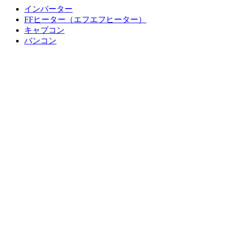
インバーター
FFヒーター（エフエフヒーター）
キャブコン
バンコン