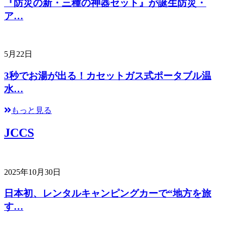
『防災の新・三種の神器セット』が誕生防災・
ア…
5月22日
3秒でお湯が出る！カセットガス式ポータブル温
水…
もっと見る
JCCS
2025年10月30日
日本初、レンタルキャンピングカーで“地方を旅
す…