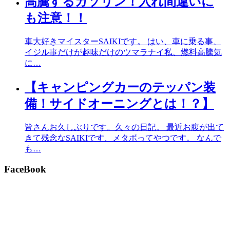
高騰するガソリン！入れ間違いに
も注意！！
車大好きマイスターSAIKIです。 はい、車に乗る事、
イジル事だけが趣味だけのツマラナイ私、燃料高騰気
に…
【キャンピングカーのテッパン装
備！サイドオーニングとは！？】
皆さんお久しぶりです。久々の日記。 最近お腹が出て
きて残念なSAIKIです、メタボってやつです。 なんで
も…
FaceBook