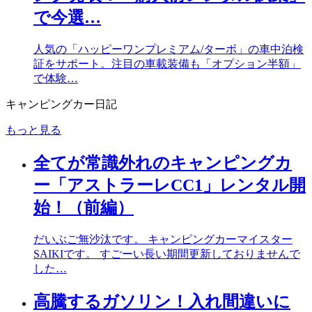
で今選…
人気の「ハッピーワンプレミアム/ターボ」の車中泊検
証をサポート。注目の車載装備も「オプション半額」
で体験…
キャンピングカー日記
もっと見る
全てが常識外れのキャンピングカ
ー「アストラーレCC1」レンタル開
始！（前編）
だいぶご無沙汰です。 キャンピングカーマイスター
SAIKIです。 すごーい長い期間更新しておりませんで
した…
高騰するガソリン！入れ間違いに