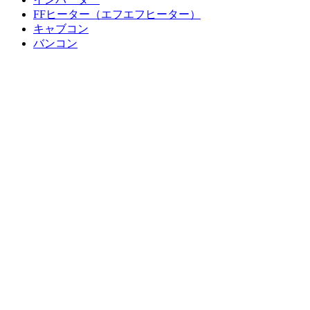
FFヒーター（エフエフヒーター）
キャブコン
バンコン