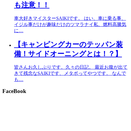
も注意！！
車大好きマイスターSAIKIです。 はい、車に乗る事、
イジル事だけが趣味だけのツマラナイ私、燃料高騰気
に…
【キャンピングカーのテッパン装
備！サイドオーニングとは！？】
皆さんお久しぶりです。久々の日記。 最近お腹が出て
きて残念なSAIKIです、メタボってやつです。 なんで
も…
FaceBook