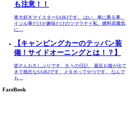
も注意！！
車大好きマイスターSAIKIです。 はい、車に乗る事、
イジル事だけが趣味だけのツマラナイ私、燃料高騰気
に…
【キャンピングカーのテッパン装
備！サイドオーニングとは！？】
皆さんお久しぶりです。久々の日記。 最近お腹が出て
きて残念なSAIKIです、メタボってやつです。 なんで
も…
FaceBook