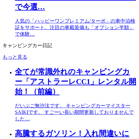
で今選…
人気の「ハッピーワンプレミアム/ターボ」の車中泊検
証をサポート。注目の車載装備も「オプション半額」
で体験…
キャンピングカー日記
もっと見る
全てが常識外れのキャンピングカ
ー「アストラーレCC1」レンタル開
始！（前編）
だいぶご無沙汰です。 キャンピングカーマイスター
SAIKIです。 すごーい長い期間更新しておりませんで
した…
高騰するガソリン！入れ間違いに