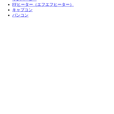
FFヒーター（エフエフヒーター）
キャブコン
バンコン