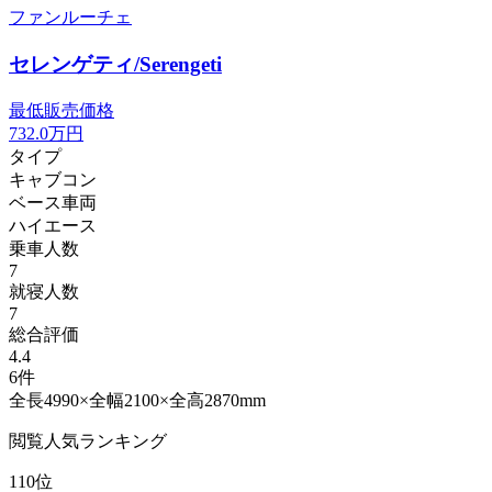
ファンルーチェ
セレンゲティ/Serengeti
最低販売価格
732.0
万円
タイプ
キャブコン
ベース車両
ハイエース
乗車人数
7
就寝人数
7
総合評価
4.4
6件
全長4990×全幅2100×全高2870mm
閲覧人気ランキング
110位