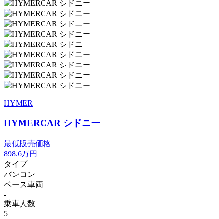
HYMER
HYMERCAR シドニー
最低販売価格
898.6
万円
タイプ
バンコン
ベース車両
-
乗車人数
5