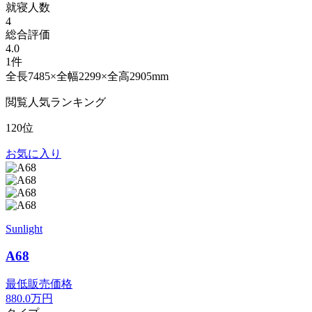
就寝人数
4
総合評価
4.0
1件
全長7485×全幅2299×全高2905mm
閲覧人気ランキング
120位
お気に入り
Sunlight
A68
最低販売価格
880.0
万円