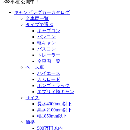
868
車種 公開中！
キャンピングカーカタログ
全車両一覧
タイプで選ぶ
キャブコン
バンコン
軽キャン
バスコン
トレーラー
全車両一覧
ベース車
ハイエース
カムロード
ボンゴトラック
エブリィ軽キャン
サイズ
長さ4000mm以下
高さ2100mm以下
幅1850mm以下
価格
500万円以内