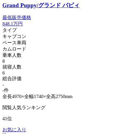
Grand Puppy/グランド パピィ
最低販売価格
848.1
万円
タイプ
キャブコン
ベース車両
カムロード
乗車人数
8
就寝人数
6
総合評価
-
-件
全長4970×全幅1740×全高2750mm
閲覧人気ランキング
41位
お気に入り