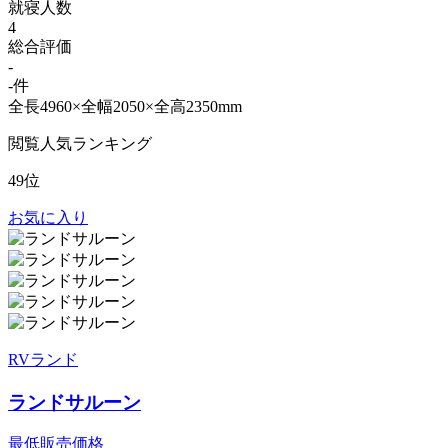
就寝人数
4
総合評価
-
-件
全長4960×全幅2050×全高2350mm
閲覧人気ランキング
49位
お気に入り
RVランド
ランドサルーン
最低販売価格