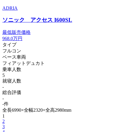
ADRIA
ソニック アクセス I600SL
最低販売価格
968.0
万円
タイプ
フルコン
ベース車両
フィアットデュカト
乗車人数
5
就寝人数
-
総合評価
-
-件
全長6990×全幅2320×全高2980mm
1
2
3
4