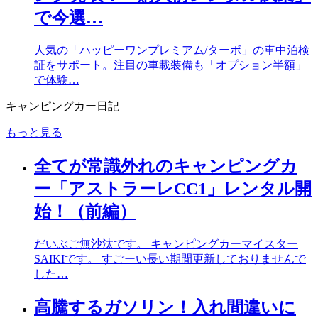
で今選…
人気の「ハッピーワンプレミアム/ターボ」の車中泊検
証をサポート。注目の車載装備も「オプション半額」
で体験…
キャンピングカー日記
もっと見る
全てが常識外れのキャンピングカ
ー「アストラーレCC1」レンタル開
始！（前編）
だいぶご無沙汰です。 キャンピングカーマイスター
SAIKIです。 すごーい長い期間更新しておりませんで
した…
高騰するガソリン！入れ間違いに