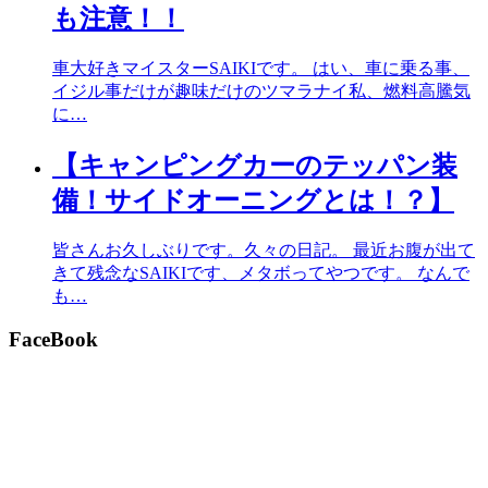
も注意！！
車大好きマイスターSAIKIです。 はい、車に乗る事、
イジル事だけが趣味だけのツマラナイ私、燃料高騰気
に…
【キャンピングカーのテッパン装
備！サイドオーニングとは！？】
皆さんお久しぶりです。久々の日記。 最近お腹が出て
きて残念なSAIKIです、メタボってやつです。 なんで
も…
FaceBook