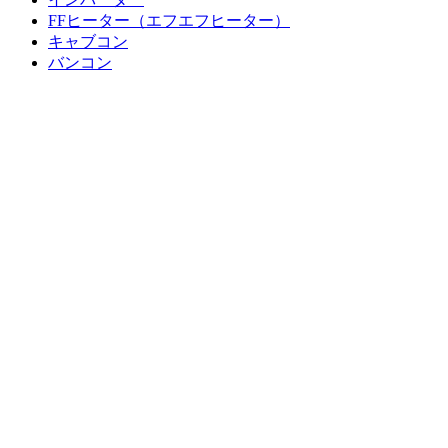
FFヒーター（エフエフヒーター）
キャブコン
バンコン