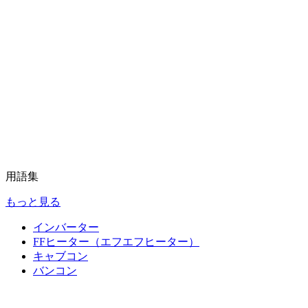
用語集
もっと見る
インバーター
FFヒーター（エフエフヒーター）
キャブコン
バンコン