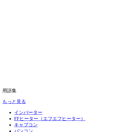
用語集
もっと見る
インバーター
FFヒーター（エフエフヒーター）
キャブコン
バンコン