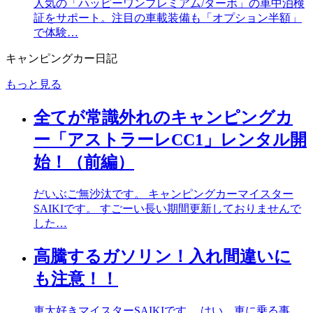
人気の「ハッピーワンプレミアム/ターボ」の車中泊検
証をサポート。注目の車載装備も「オプション半額」
で体験…
キャンピングカー日記
もっと見る
全てが常識外れのキャンピングカ
ー「アストラーレCC1」レンタル開
始！（前編）
だいぶご無沙汰です。 キャンピングカーマイスター
SAIKIです。 すごーい長い期間更新しておりませんで
した…
高騰するガソリン！入れ間違いに
も注意！！
車大好きマイスターSAIKIです。 はい、車に乗る事、