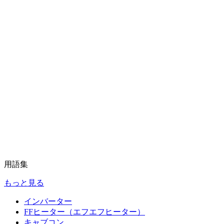
用語集
もっと見る
インバーター
FFヒーター（エフエフヒーター）
キャブコン