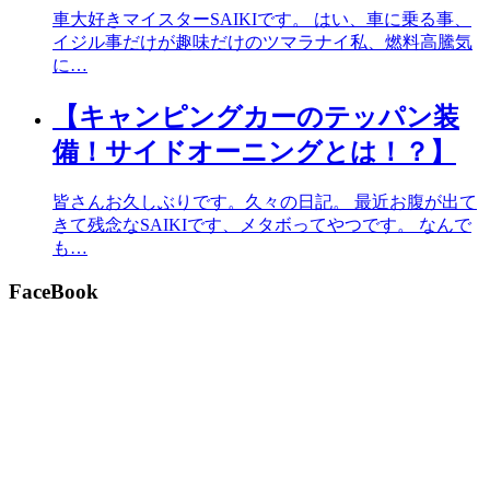
車大好きマイスターSAIKIです。 はい、車に乗る事、
イジル事だけが趣味だけのツマラナイ私、燃料高騰気
に…
【キャンピングカーのテッパン装
備！サイドオーニングとは！？】
皆さんお久しぶりです。久々の日記。 最近お腹が出て
きて残念なSAIKIです、メタボってやつです。 なんで
も…
FaceBook