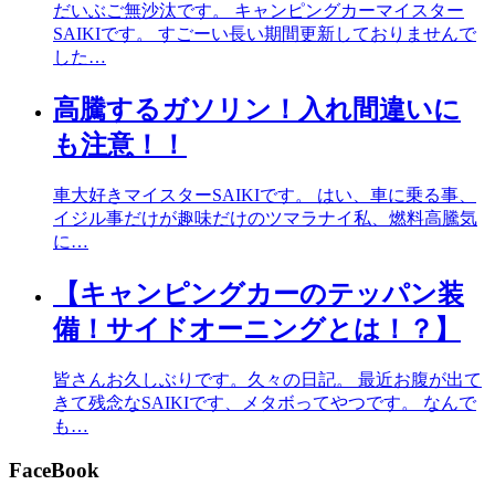
だいぶご無沙汰です。 キャンピングカーマイスター
SAIKIです。 すごーい長い期間更新しておりませんで
した…
高騰するガソリン！入れ間違いに
も注意！！
車大好きマイスターSAIKIです。 はい、車に乗る事、
イジル事だけが趣味だけのツマラナイ私、燃料高騰気
に…
【キャンピングカーのテッパン装
備！サイドオーニングとは！？】
皆さんお久しぶりです。久々の日記。 最近お腹が出て
きて残念なSAIKIです、メタボってやつです。 なんで
も…
FaceBook