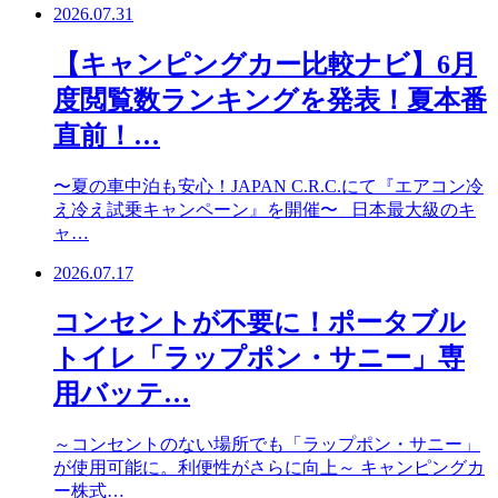
2026.07.31
【キャンピングカー比較ナビ】6月
度閲覧数ランキングを発表！夏本番
直前！…
〜夏の車中泊も安心！JAPAN C.R.C.にて『エアコン冷
え冷え試乗キャンペーン』を開催〜 日本最大級のキ
ャ…
2026.07.17
コンセントが不要に！ポータブル
トイレ「ラップポン・サニー」専
用バッテ…
～コンセントのない場所でも「ラップポン・サニー」
が使用可能に。利便性がさらに向上～ キャンピングカ
ー株式…