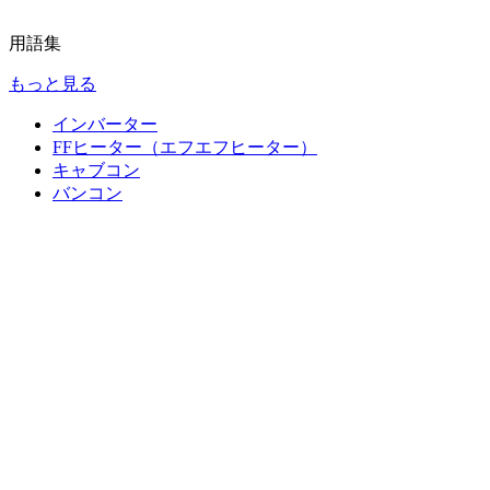
用語集
もっと見る
インバーター
FFヒーター（エフエフヒーター）
キャブコン
バンコン