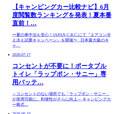
【キャンピングカー比較ナビ】6月
度閲覧数ランキングを発表！夏本番
直前！…
〜夏の車中泊も安心！JAPAN C.R.C.にて『エアコン冷
え冷え試乗キャンペーン』を開催〜 日本最大級のキ
ャ…
2026.07.17
コンセントが不要に！ポータブル
トイレ「ラップポン・サニー」専
用バッテ…
～コンセントのない場所でも「ラップポン・サニー」
が使用可能に。利便性がさらに向上～ キャンピングカ
ー株式…
2026.06.10