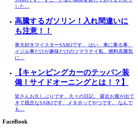
した…
高騰するガソリン！入れ間違いに
も注意！！
車大好きマイスターSAIKIです。 はい、車に乗る事、
イジル事だけが趣味だけのツマラナイ私、燃料高騰気
に…
【キャンピングカーのテッパン装
備！サイドオーニングとは！？】
皆さんお久しぶりです。久々の日記。 最近お腹が出て
きて残念なSAIKIです、メタボってやつです。 なんで
も…
FaceBook