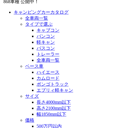
868
車種 公開中！
キャンピングカーカタログ
全車両一覧
タイプで選ぶ
キャブコン
バンコン
軽キャン
バスコン
トレーラー
全車両一覧
ベース車
ハイエース
カムロード
ボンゴトラック
エブリィ軽キャン
サイズ
長さ4000mm以下
高さ2100mm以下
幅1850mm以下
価格
500万円以内