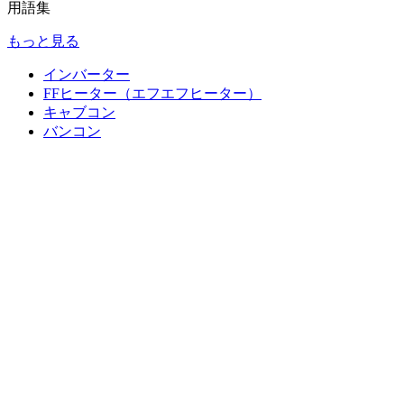
用語集
もっと見る
インバーター
FFヒーター（エフエフヒーター）
キャブコン
バンコン