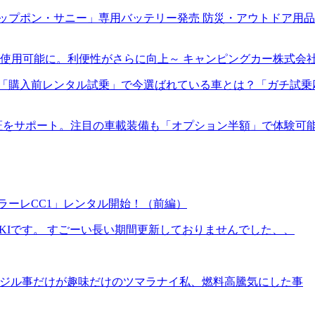
プポン・サニー」専用バッテリー発売 防災・アウトドア用品E
使用可能に。利便性がさらに向上～ キャンピングカー株式会
入前レンタル試乗」で今選ばれている車とは？「ガチ試乗応援キャ
証をサポート。注目の車載装備も「オプション半額」で体験可
ラーレCC1」レンタル開始！（前編）
IKIです。 すごーい長い期間更新しておりませんでした、、
、イジル事だけが趣味だけのツマラナイ私、燃料高騰気にした事