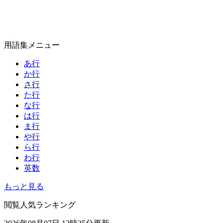
用語集メニュー
あ行
か行
さ行
た行
な行
は行
ま行
や行
ら行
わ行
英数
もっと見る
閲覧人気ランキング