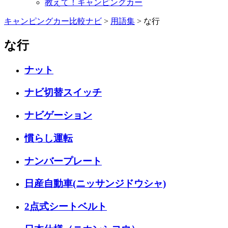
教えて！キャンピングカー
キャンピングカー比較ナビ
>
用語集
>
な行
な行
ナット
ナビ切替スイッチ
ナビゲーション
慣らし運転
ナンバープレート
日産自動車(ニッサンジドウシャ)
2点式シートベルト