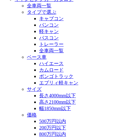
全車両一覧
タイプで選ぶ
キャブコン
バンコン
軽キャン
バスコン
トレーラー
全車両一覧
ベース車
ハイエース
カムロード
ボンゴトラック
エブリィ軽キャン
サイズ
長さ4000mm以下
高さ2100mm以下
幅1850mm以下
価格
500万円以内
200万円以下
800万円以内