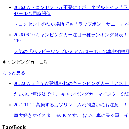
2026.07.17
コンセントが不要に！ポータブルトイレ「ラッ
セールも同時開催
～コンセントのない場所でも「ラップポン・サニー」が
2026.06.10
キャンピングカー注目車種ランキング発表！「購
119）
人気の「ハッピーワンプレミアム/ターボ」の車中泊検
キャンピングカー日記
もっと見る
2022.07.12
全てが常識外れのキャンピングカー「アスト
だいぶご無沙汰です。 キャンピングカーマイスターSA
2021.11.12
高騰するガソリン！入れ間違いにも注意！！
車大好きマイスターSAIKIです。 はい、車に乗る事
FaceBook