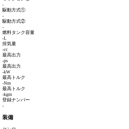
-
駆動方式①
-
駆動方式②
-
燃料タンク容量
-L
排気量
-cc
最高出力
-ps
最高出力
-kW
最高トルク
-Nm
最高トルク
-kgm
登録ナンバー
-
装備