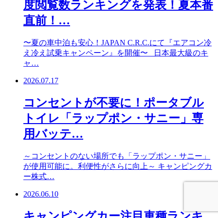
度閲覧数ランキングを発表！夏本番
直前！…
〜夏の車中泊も安心！JAPAN C.R.C.にて『エアコン冷
え冷え試乗キャンペーン』を開催〜 日本最大級のキ
ャ…
2026.07.17
コンセントが不要に！ポータブル
トイレ「ラップポン・サニー」専
用バッテ…
～コンセントのない場所でも「ラップポン・サニー」
が使用可能に。利便性がさらに向上～ キャンピングカ
ー株式…
2026.06.10
キャンピングカー注目車種ランキ