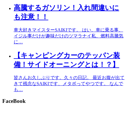
高騰するガソリン！入れ間違いに
も注意！！
車大好きマイスターSAIKIです。 はい、車に乗る事、
イジル事だけが趣味だけのツマラナイ私、燃料高騰気
に…
【キャンピングカーのテッパン装
備！サイドオーニングとは！？】
皆さんお久しぶりです。久々の日記。 最近お腹が出て
きて残念なSAIKIです、メタボってやつです。 なんで
も…
FaceBook