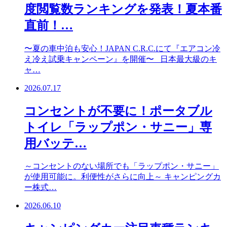
度閲覧数ランキングを発表！夏本番
直前！…
〜夏の車中泊も安心！JAPAN C.R.C.にて『エアコン冷
え冷え試乗キャンペーン』を開催〜 日本最大級のキ
ャ…
2026.07.17
コンセントが不要に！ポータブル
トイレ「ラップポン・サニー」専
用バッテ…
～コンセントのない場所でも「ラップポン・サニー」
が使用可能に。利便性がさらに向上～ キャンピングカ
ー株式…
2026.06.10