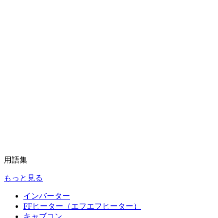
用語集
もっと見る
インバーター
FFヒーター（エフエフヒーター）
キャブコン