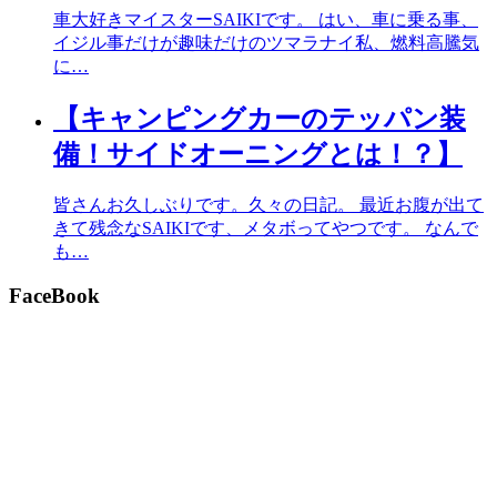
車大好きマイスターSAIKIです。 はい、車に乗る事、
イジル事だけが趣味だけのツマラナイ私、燃料高騰気
に…
【キャンピングカーのテッパン装
備！サイドオーニングとは！？】
皆さんお久しぶりです。久々の日記。 最近お腹が出て
きて残念なSAIKIです、メタボってやつです。 なんで
も…
FaceBook