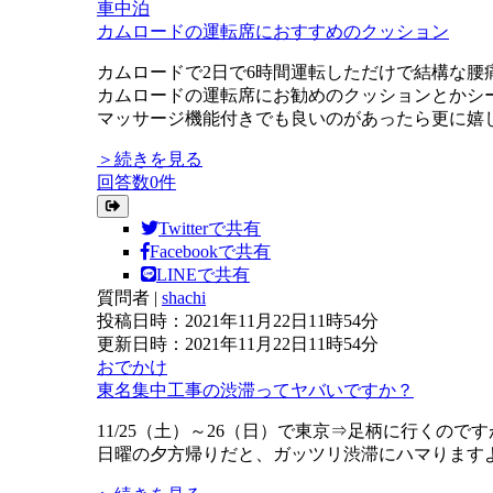
車中泊
カムロードの運転席におすすめのクッション
カムロードで2日で6時間運転しただけで結構な腰
カムロードの運転席にお勧めのクッションとかシ
マッサージ機能付きでも良いのがあったら更に嬉
＞続きを見る
回答数0件
Twitterで共有
Facebookで共有
LINEで共有
質問者
|
shachi
投稿日時：2021年11月22日11時54分
更新日時：2021年11月22日11時54分
おでかけ
東名集中工事の渋滞ってヤバいですか？
11/25（土）～26（日）で東京⇒足柄に行くの
日曜の夕方帰りだと、ガッツリ渋滞にハマります