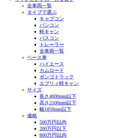
全車両一覧
タイプで選ぶ
キャブコン
バンコン
軽キャン
バスコン
トレーラー
全車両一覧
ベース車
ハイエース
カムロード
ボンゴトラック
エブリィ軽キャン
サイズ
長さ4000mm以下
高さ2100mm以下
幅1850mm以下
価格
500万円以内
200万円以下
800万円以内