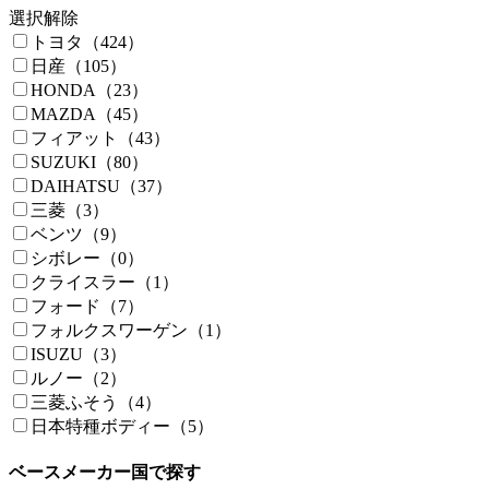
選択解除
トヨタ（424）
日産（105）
HONDA（23）
MAZDA（45）
フィアット（43）
SUZUKI（80）
DAIHATSU（37）
三菱（3）
ベンツ（9）
シボレー（0）
クライスラー（1）
フォード（7）
フォルクスワーゲン（1）
ISUZU（3）
ルノー（2）
三菱ふそう（4）
日本特種ボディー（5）
ベースメーカー国で探す