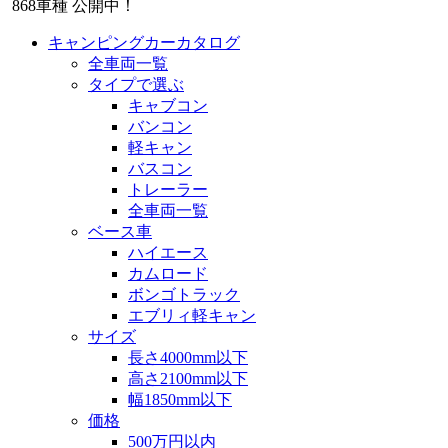
868
車種 公開中！
キャンピングカーカタログ
全車両一覧
タイプで選ぶ
キャブコン
バンコン
軽キャン
バスコン
トレーラー
全車両一覧
ベース車
ハイエース
カムロード
ボンゴトラック
エブリィ軽キャン
サイズ
長さ4000mm以下
高さ2100mm以下
幅1850mm以下
価格
500万円以内