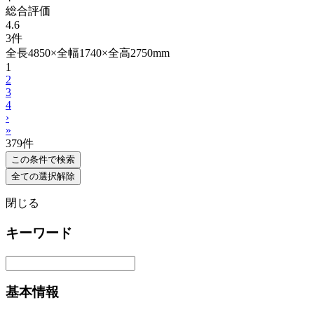
総合評価
4.6
3件
全長4850×全幅1740×全高2750mm
1
2
3
4
›
»
379
件
この条件で検索
全ての選択解除
閉じる
キーワード
基本情報