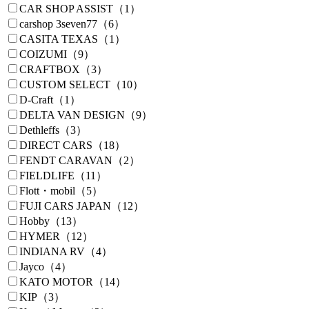
CAR SHOP ASSIST（1）
carshop 3seven77（6）
CASITA TEXAS（1）
COIZUMI（9）
CRAFTBOX（3）
CUSTOM SELECT（10）
D-Craft（1）
DELTA VAN DESIGN（9）
Dethleffs（3）
DIRECT CARS（18）
FENDT CARAVAN（2）
FIELDLIFE（11）
Flott・mobil（5）
FUJI CARS JAPAN（12）
Hobby（13）
HYMER（12）
INDIANA RV（4）
Jayco（4）
KATO MOTOR（14）
KIP（3）