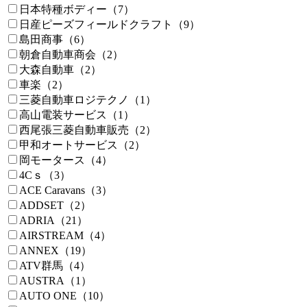
日本特種ボディー（7）
日産ピーズフィールドクラフト（9）
島田商事（6）
朝倉自動車商会（2）
大森自動車（2）
車楽（2）
三菱自動車ロジテクノ（1）
高山電装サービス（1）
西尾張三菱自動車販売（2）
甲和オートサービス（2）
岡モータース（4）
4Cｓ（3）
ACE Caravans（3）
ADDSET（2）
ADRIA（21）
AIRSTREAM（4）
ANNEX（19）
ATV群馬（4）
AUSTRA（1）
AUTO ONE（10）