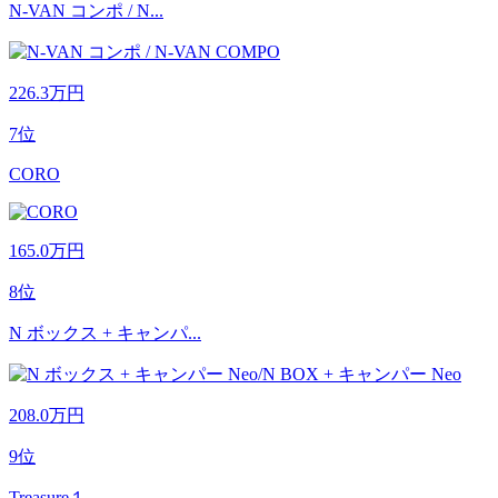
N-VAN コンポ / N...
226.3
万円
7位
CORO
165.0
万円
8位
N ボックス + キャンパ...
208.0
万円
9位
Treasure１