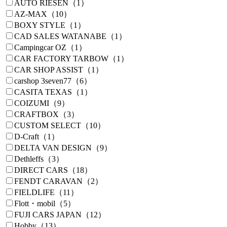
AUTO RIESEN（1）
AZ-MAX（10）
BOXY STYLE（1）
CAD SALES WATANABE（1）
Campingcar OZ（1）
CAR FACTORY TARBOW（1）
CAR SHOP ASSIST（1）
carshop 3seven77（6）
CASITA TEXAS（1）
COIZUMI（9）
CRAFTBOX（3）
CUSTOM SELECT（10）
D-Craft（1）
DELTA VAN DESIGN（9）
Dethleffs（3）
DIRECT CARS（18）
FENDT CARAVAN（2）
FIELDLIFE（11）
Flott・mobil（5）
FUJI CARS JAPAN（12）
Hobby（13）