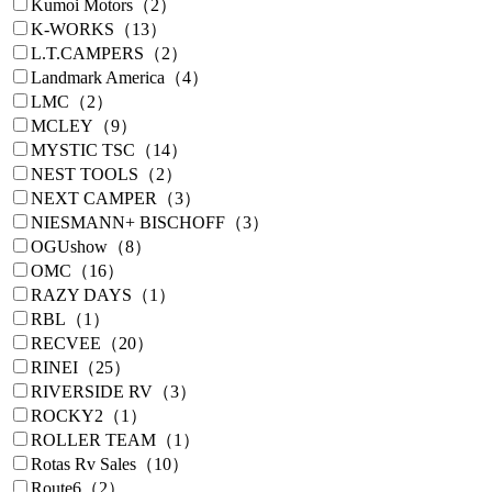
Kumoi Motors（2）
K-WORKS（13）
L.T.CAMPERS（2）
Landmark America（4）
LMC（2）
MCLEY（9）
MYSTIC TSC（14）
NEST TOOLS（2）
NEXT CAMPER（3）
NIESMANN+ BISCHOFF（3）
OGUshow（8）
OMC（16）
RAZY DAYS（1）
RBL（1）
RECVEE（20）
RINEI（25）
RIVERSIDE RV（3）
ROCKY2（1）
ROLLER TEAM（1）
Rotas Rv Sales（10）
Route6（2）