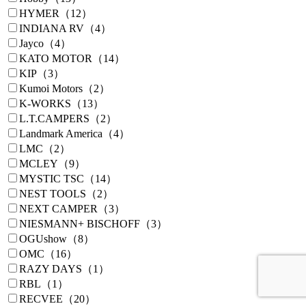
HYMER（12）
INDIANA RV（4）
Jayco（4）
KATO MOTOR（14）
KIP（3）
Kumoi Motors（2）
K-WORKS（13）
L.T.CAMPERS（2）
Landmark America（4）
LMC（2）
MCLEY（9）
MYSTIC TSC（14）
NEST TOOLS（2）
NEXT CAMPER（3）
NIESMANN+ BISCHOFF（3）
OGUshow（8）
OMC（16）
RAZY DAYS（1）
RBL（1）
RECVEE（20）