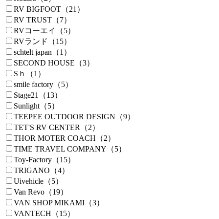
RV BIGFOOT（21）
RV TRUST（7）
RVコーエイ（5）
RVランド（15）
schtelt japan（1）
SECOND HOUSE（3）
Sｈ（1）
smile factory（5）
Stage21（13）
Sunlight（5）
TEEPEE OUTDOOR DESIGN（9）
TET'S RV CENTER（2）
THOR MOTER COACH（2）
TIME TRAVEL COMPANY（5）
Toy-Factory（15）
TRIGANO（4）
Uivehicle（5）
Van Revo（19）
VAN SHOP MIKAMI（3）
VANTECH（15）