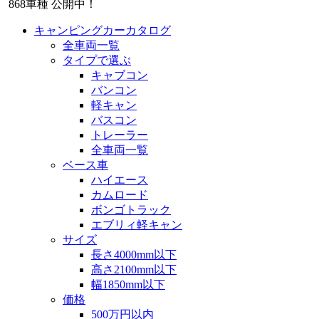
868
車種 公開中！
キャンピングカーカタログ
全車両一覧
タイプで選ぶ
キャブコン
バンコン
軽キャン
バスコン
トレーラー
全車両一覧
ベース車
ハイエース
カムロード
ボンゴトラック
エブリィ軽キャン
サイズ
長さ4000mm以下
高さ2100mm以下
幅1850mm以下
価格
500万円以内