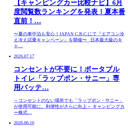
【キャンピングカー比較ナビ】6月
度閲覧数ランキングを発表！夏本番
直前！…
〜夏の車中泊も安心！JAPAN C.R.C.にて『エアコン冷
え冷え試乗キャンペーン』を開催〜 日本最大級のキ
ャ…
2026.07.17
コンセントが不要に！ポータブル
トイレ「ラップポン・サニー」専
用バッテ…
～コンセントのない場所でも「ラップポン・サニー」
が使用可能に。利便性がさらに向上～ キャンピングカ
ー株式…
2026.06.10