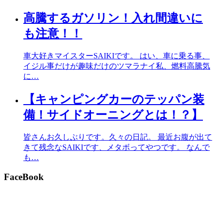
高騰するガソリン！入れ間違いに
も注意！！
車大好きマイスターSAIKIです。 はい、車に乗る事、
イジル事だけが趣味だけのツマラナイ私、燃料高騰気
に…
【キャンピングカーのテッパン装
備！サイドオーニングとは！？】
皆さんお久しぶりです。久々の日記。 最近お腹が出て
きて残念なSAIKIです、メタボってやつです。 なんで
も…
FaceBook