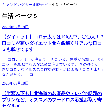
キャンピングカー比較ナビ
>
生活
>
5ページ
生活 ページ 5
2020年05月18日
【ダイエット】コロナ太りは100人中、〇〇人！？
口コミが高いダイエット食を厳選※リアルな口コ
ミも載せてます
「コロナ太り」が注目ワードに いま、体重が増加し、ダイ
エットを意識する人が急激に増えています。 その多くが、
新型コロナウイルスの自粛や運動不足による「コロナ太り」
なんだそう。 コ
2020年05月18日
【半額以下も】北海道の名産品やテレビで話題の
プリンなど。オススメのフードロス応援お取り寄
せグルメ