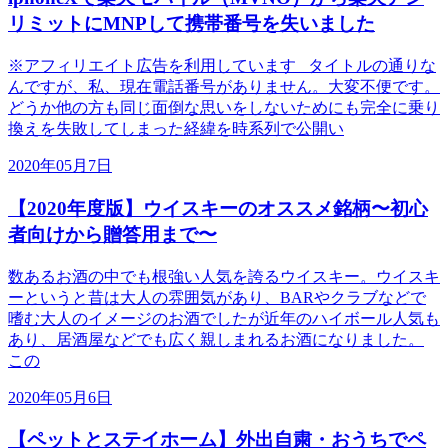
リミットにMNPして携帯番号を失いました
※アフィリエイト広告を利用しています タイトルの通りな
んですが、私、現在電話番号がありません。大変不便です。
どうか他の方も同じ面倒な思いをしないためにも完全に乗り
換えを失敗してしまった経緯を時系列で公開い
2020年05月7日
【2020年度版】ウイスキーのオススメ銘柄〜初心
者向けから贈答用まで〜
数あるお酒の中でも根強い人気を誇るウイスキー。ウイスキ
ーというと昔は大人の雰囲気があり、BARやクラブなどで
嗜む大人のイメージのお酒でしたが近年のハイボール人気も
あり、居酒屋などでも広く親しまれるお酒になりました。
この
2020年05月6日
【ペットとステイホーム】外出自粛・おうちでペ