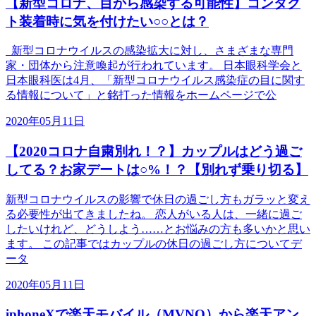
【新型コロナ、目から感染する可能性】コンタク
ト装着時に気を付けたい○○とは？
新型コロナウイルスの感染拡大に対し、さまざまな専門
家・団体から注意喚起が行われています。 日本眼科学会と
日本眼科医は4月、「新型コロナウイルス感染症の目に関す
る情報について」と銘打った情報をホームページで公
2020年05月11日
【2020コロナ自粛別れ！？】カップルはどう過ご
してる？お家デートは○%！？【別れず乗り切る】
新型コロナウイルスの影響で休日の過ごし方もガラッと変え
る必要性が出てきましたね。 恋人がいる人は、一緒に過ご
したいけれど、どうしよう……とお悩みの方も多いかと思い
ます。 この記事ではカップルの休日の過ごし方についてデ
ータ
2020年05月11日
iphoneXで楽天モバイル（MVNO）から楽天アン