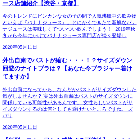
ース店舗紹介【渋谷・京都】
今のトレンドにビンカンな女の子の間で人気沸騰中の飲み物
といえば『バナナジュース』。とにかくできたて新鮮なバナ
ナジュースは美味しくてついつい飲んでしまう！ 2019年秋
冬から今年にかけてバナナジュース専門店が続々登場し
2020年05月11日
外出自粛でバストが縮む・・・！？サイズダウン
回避のナイトブラは？【あなた今ブラジャー着け
てますか】
外出自粛になってから、なんだかバストがサイズダウンした
気がしませんか？ 実は外出自粛はバストのサイズダウンに
関係している可能性があるんです。 女性らしいバストがサ
イズダウンするのは何としても避けたいところですね。 ズ
バリ
2020年05月11日