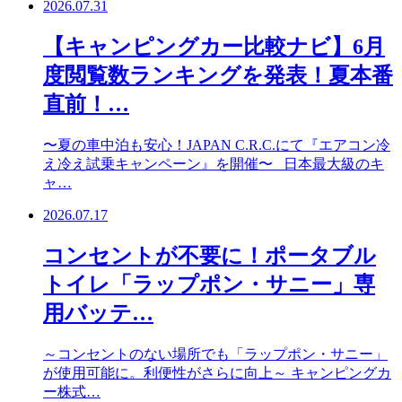
2026.07.31
【キャンピングカー比較ナビ】6月
度閲覧数ランキングを発表！夏本番
直前！…
〜夏の車中泊も安心！JAPAN C.R.C.にて『エアコン冷
え冷え試乗キャンペーン』を開催〜 日本最大級のキ
ャ…
2026.07.17
コンセントが不要に！ポータブル
トイレ「ラップポン・サニー」専
用バッテ…
～コンセントのない場所でも「ラップポン・サニー」
が使用可能に。利便性がさらに向上～ キャンピングカ
ー株式…