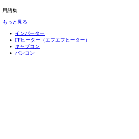
用語集
もっと見る
インバーター
FFヒーター（エフエフヒーター）
キャブコン
バンコン