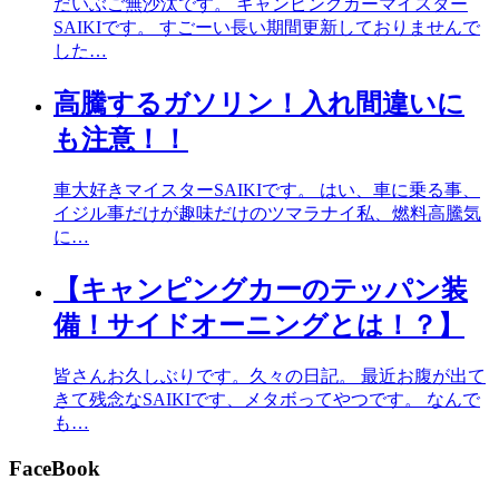
だいぶご無沙汰です。 キャンピングカーマイスター
SAIKIです。 すごーい長い期間更新しておりませんで
した…
高騰するガソリン！入れ間違いに
も注意！！
車大好きマイスターSAIKIです。 はい、車に乗る事、
イジル事だけが趣味だけのツマラナイ私、燃料高騰気
に…
【キャンピングカーのテッパン装
備！サイドオーニングとは！？】
皆さんお久しぶりです。久々の日記。 最近お腹が出て
きて残念なSAIKIです、メタボってやつです。 なんで
も…
FaceBook