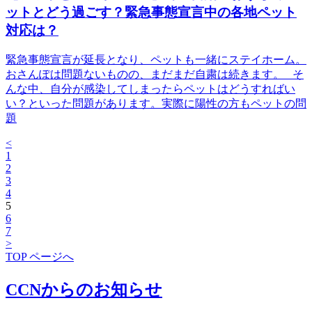
ットとどう過ごす？緊急事態宣言中の各地ペット
対応は？
緊急事態宣言が延長となり、ペットも一緒にステイホーム。
おさんぽは問題ないものの、まだまだ自粛は続きます。 そ
んな中、自分が感染してしまったらペットはどうすればい
い？といった問題があります。実際に陽性の方もペットの問
題
<
1
2
3
4
5
6
7
>
TOP ページへ
CCNからのお知らせ