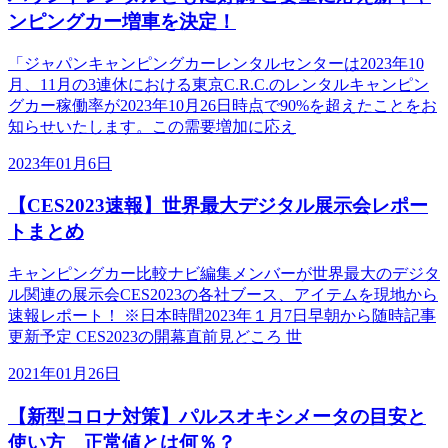
ンピングカー増車を決定！
「ジャパンキャンピングカーレンタルセンターは2023年10
月、11月の3連休における東京C.R.C.のレンタルキャンピン
グカー稼働率が2023年10月26日時点で90%を超えたことをお
知らせいたします。この需要増加に応え
2023年01月6日
【CES2023速報】世界最大デジタル展示会レポー
トまとめ
キャンピングカー比較ナビ編集メンバーが世界最大のデジタ
ル関連の展示会CES2023の各社ブース、アイテムを現地から
速報レポート！ ※日本時間2023年１月7日早朝から随時記事
更新予定 CES2023の開幕直前見どころ 世
2021年01月26日
【新型コロナ対策】パルスオキシメータの目安と
使い方 正常値とは何％？