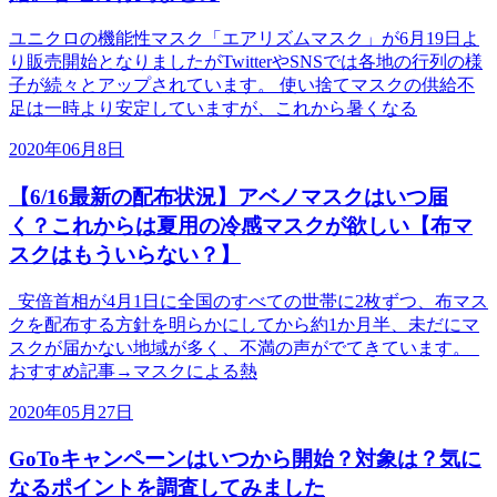
ユニクロの機能性マスク「エアリズムマスク」が6月19日よ
り販売開始となりましたがTwitterやSNSでは各地の行列の様
子が続々とアップされています。 使い捨てマスクの供給不
足は一時より安定していますが、これから暑くなる
2020年06月8日
【6/16最新の配布状況】アベノマスクはいつ届
く？これからは夏用の冷感マスクが欲しい【布マ
スクはもういらない？】
安倍首相が4月1日に全国のすべての世帯に2枚ずつ、布マス
クを配布する方針を明らかにしてから約1か月半、未だにマ
スクが届かない地域が多く、不満の声がでてきています。
おすすめ記事→マスクによる熱
2020年05月27日
GoToキャンペーンはいつから開始？対象は？気に
なるポイントを調査してみました