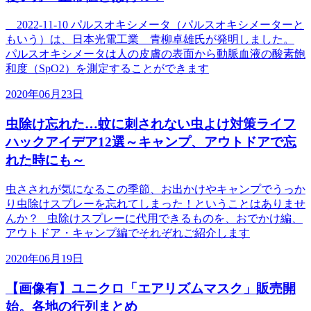
2022-11-10 パルスオキシメータ（パルスオキシメーターと
もいう）は、日本光電工業 青柳卓雄氏が発明しました。
パルスオキシメータは人の皮膚の表面から動脈血液の酸素飽
和度（SpO2）を測定することができます
2020年06月23日
虫除け忘れた…蚊に刺されない虫よけ対策ライフ
ハックアイデア12選～キャンプ、アウトドアで忘
れた時にも～
虫さされが気になるこの季節、お出かけやキャンプでうっか
り虫除けスプレーを忘れてしまった！ということはありませ
んか？ 虫除けスプレーに代用できるものを、おでかけ編、
アウトドア・キャンプ編でそれぞれご紹介します
2020年06月19日
【画像有】ユニクロ「エアリズムマスク」販売開
始。各地の行列まとめ