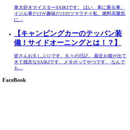
車大好きマイスターSAIKIです。 はい、車に乗る事、
イジル事だけが趣味だけのツマラナイ私、燃料高騰気
に…
【キャンピングカーのテッパン装
備！サイドオーニングとは！？】
皆さんお久しぶりです。久々の日記。 最近お腹が出て
きて残念なSAIKIです、メタボってやつです。 なんで
も…
FaceBook