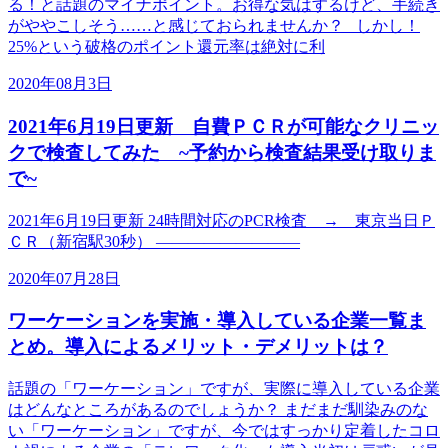
る！と話題のマイナポイント。お得な気はするけど、手続き
がややこしそう……と感じておられませんか？ しかし！
25%という破格のポイント還元率は絶対に利
2020年08月3日
2021年6月19日更新 自費ＰＣＲが可能なクリニッ
クで検査してみた ~予約から検査結果受け取りま
で~
2021年6月19日更新 24時間対応のPCR検査 → 東京当日Ｐ
ＣＲ（新宿駅30秒） —————————
2020年07月28日
ワーケーションを実施・導入している企業一覧ま
とめ。導入によるメリット・デメリットは？
話題の「ワーケーション」ですが、実際に導入している企業
はどんなところがあるのでしょうか？ まだまだ馴染みのな
い「ワーケーション」ですが、今ではすっかり定着したコロ