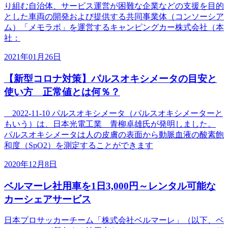
り組む自治体、サービス運営が困難な企業などの支援を目的
とした車両の開発および提供する共同事業体（コンソーシア
ム）「メモラボ」を運営するキャンピングカー株式会社（本
社：
2021年01月26日
【新型コロナ対策】パルスオキシメータの目安と
使い方 正常値とは何％？
2022-11-10 パルスオキシメータ（パルスオキシメーターと
もいう）は、日本光電工業 青柳卓雄氏が発明しました。
パルスオキシメータは人の皮膚の表面から動脈血液の酸素飽
和度（SpO2）を測定することができます
2020年12月8日
ベルマーレ社用車を1日3,000円～レンタル可能な
カーシェアサービス
日本プロサッカーチーム「株式会社ベルマーレ」（以下、ベ