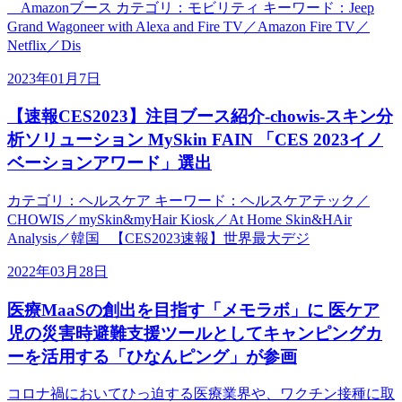
Amazonブース カテゴリ：モビリティ キーワード：Jeep
Grand Wagoneer with Alexa and Fire TV／Amazon Fire TV／
Netflix／Dis
2023年01月7日
【速報CES2023】注目ブース紹介-chowis-スキン分
析ソリューション MySkin FAIN 「CES 2023イノ
ベーションアワード」選出
カテゴリ：ヘルスケア キーワード：ヘルスケアテック／
CHOWIS／mySkin&myHair Kiosk／At Home Skin&HAir
Analysis／韓国 【CES2023速報】世界最大デジ
2022年03月28日
医療MaaSの創出を目指す「メモラボ」に 医ケア
児の災害時避難支援ツールとしてキャンピングカ
ーを活用する「ひなんピング」が参画
コロナ禍においてひっ迫する医療業界や、ワクチン接種に取