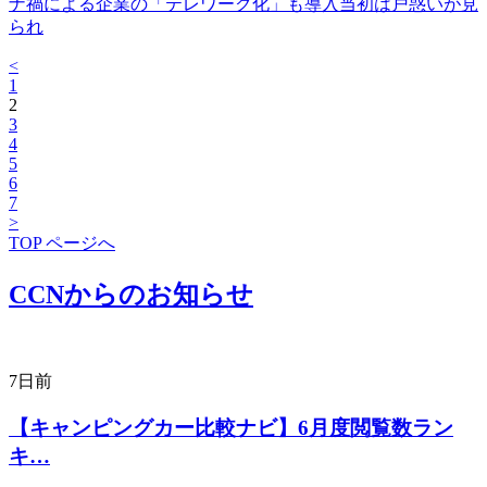
ナ禍による企業の「テレワーク化」も導入当初は戸惑いが見
られ
<
1
2
3
4
5
6
7
>
TOP ページへ
CCNからのお知らせ
7日前
【キャンピングカー比較ナビ】6月度閲覧数ラン
キ…