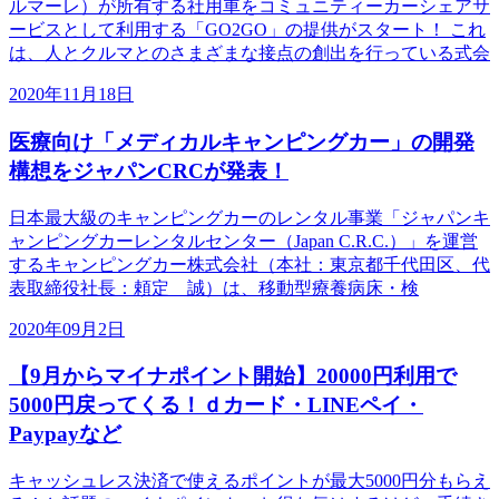
ルマーレ）が所有する社用車をコミュニティーカーシェアサ
ービスとして利用する「GO2GO」の提供がスタート！ これ
は、人とクルマとのさまざまな接点の創出を行っている式会
2020年11月18日
医療向け「メディカルキャンピングカー」の開発
構想をジャパンCRCが発表！
日本最大級のキャンピングカーのレンタル事業「ジャパンキ
ャンピングカーレンタルセンター（Japan C.R.C.）」を運営
するキャンピングカー株式会社（本社：東京都千代田区、代
表取締役社長：頼定 誠）は、移動型療養病床・検
2020年09月2日
【9月からマイナポイント開始】20000円利用で
5000円戻ってくる！ｄカード・LINEペイ・
Paypayなど
キャッシュレス決済で使えるポイントが最大5000円分もらえ