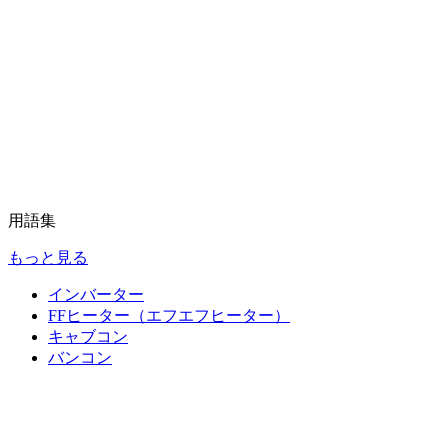
用語集
もっと見る
インバーター
FFヒーター（エフエフヒーター）
キャブコン
バンコン