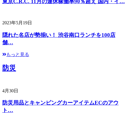
東京C.R.C. 11月の連休稼働率90％超え 国内・イ…
2023年5月19日
隠れた名店が勢揃い！ 渋谷南口ランチを100店
舗…
もっと見る
防災
4月30日
防災用品とキャンピングカーアイテムECのアウ
ト…