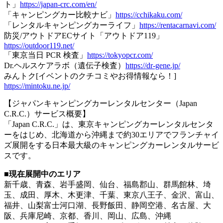
ト」
https://japan-crc.com/en/
「キャンピングカー比較ナビ」
https://cchikaku.com/
「レンタルキャンピングカーライフ」
https://rentacarnavi.com/
防災/アウトドアECサイト「アウトドア119」
https://outdoor119.net/
「東京当日 PCR 検査」
https://tokyopcr.com/
Dr.ヘルスケアラボ（遺伝子検査）
https://dr-gene.jp/
みんトク[イベントのクチコミやお得情報なら！]
https://mintoku.ne.jp/
【ジャパンキャンピングカーレンタルセンター（Japan
C.R.C.）サービス概要】
「Japan C.R.C.」は、東京キャンピングカーレンタルセンタ
ーをはじめ、北海道から沖縄まで約30エリアでフランチャイ
ズ展開をする日本最大級のキャンピングカーレンタルサービ
スです。
■現在展開中のエリア
新千歳、青森、岩手盛岡、仙台、福島郡山、群馬館林、埼
玉、成田、厚木、木更津、千葉、東京八王子、金沢、富山、
福井、山梨富士河口湖、長野飯田、静岡空港、名古屋、大
阪、兵庫尼崎、京都、香川、岡山、広島、沖縄