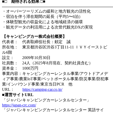
■□ 期待される効果 □■
―――――――――――――――――――――――――――
・オーバーツーリズムの緩和と地方観光の活性化
・宿泊を伴う滞在期間の延長（平均5〜6泊）
・体験型観光の収益化による地域経済の循環
・観光データの利活用による次世代観光DXの実現
【キャンピングカー株式会社概要】
代表者： 代表取締役社長：頼定 誠
所在地： 東京都渋谷区渋谷3丁目11-11 ＩＶＹイーストビ
ル6階
設立： 2009年10月30日
社員数： 24人（2025年8月現在、契約社員含む）
資本金： 1000万円
事業内容：キャンピングカーレンタル事業/アウトドアメデ
ィア事業/農業IoT事業/ペットポータル事業/防災事業/防犯事
業/インバウンド事業/東京当日PCR 他
URL：
https://camping-car.co.jp/
■運営サイトURL
「ジャパンキャンピングカーレンタルセンター」
https://japan-crc.com/
「ジャパンキャンピングカーレンタルセンター 英語サイ