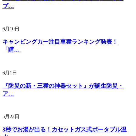
プ…
6月10日
キャンピングカー注目車種ランキング発表！
「購…
6月1日
『防災の新・三種の神器セット』が誕生防災・
ア…
5月22日
3秒でお湯が出る！カセットガス式ポータブル温