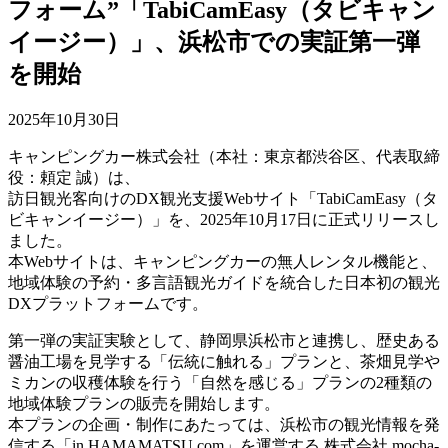
フォーム”「TabiCamEasy（タビキャン
イージー）」、浜松市での実証第一弾
を開始
2025年10月30日
キャンピングカー株式会社（本社：東京都渋谷区、代表取締
役：頼定 誠）は、
訪日観光客向けのDX観光支援Webサイト「TabiCamEasy（タ
ビキャンイージー）」を、2025年10月17日に正式リリースし
ました。
本Webサイトは、キャンピングカーの無人レンタル機能と、
地域体験の予約・多言語観光ガイドを統合した日本初の観光
DXプラットフォームです。
第一弾の実証実験として、静岡県浜松市と連携し、歴史ある
醤油工場を見学する「伝統に触れる」プランと、茶畑見学や
ミカンの収穫体験を行う「自然を感じる」プランの2種類の
地域体験プランの販売を開始します。
本プランの企画・制作にあたっては、浜松市の観光情報を発
信する「in HAMAMATSU.com」を運営する 株式会社 mocha-