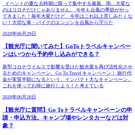
イベントの重なる時期に限って集中する暴風、雨…大変な
のはコロナだけじゃありません。 今年も台風の季節がやっ
てきました！毎年大変だけど、今年はこれ以上苦しみたくな
い！大切な車・バイクのエンジンを台風から守りた
2020年06月29日
【観光庁に聞いてみた】GoToトラベルキャンペー
ンはいつから予約申し込みができる？
新型コロナウイルスで影響を受けた観光業を再び活性化させ
るためのキャンペーン、Go To Travel キャンペーン！ 旅行代
金が実質半額になるという、インパクト大なキャンペーン。
これを使ってお得に旅行しよう！と考えている
2020年06月26日
【観光庁に質問】Go Toトラベルキャンペーンの申
請・申込方法。キャンプ場やレンタカーなどは対
象？