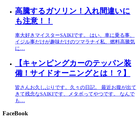
高騰するガソリン！入れ間違いに
も注意！！
車大好きマイスターSAIKIです。 はい、車に乗る事、
イジル事だけが趣味だけのツマラナイ私、燃料高騰気
に…
【キャンピングカーのテッパン装
備！サイドオーニングとは！？】
皆さんお久しぶりです。久々の日記。 最近お腹が出て
きて残念なSAIKIです、メタボってやつです。 なんで
も…
FaceBook