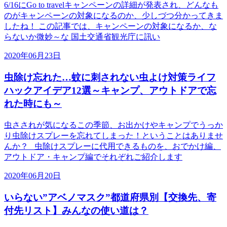
6/16にGo to travelキャンペーンの詳細が発表され、どんなも
のがキャンペーンの対象になるのか、少しづつ分かってきま
したね！ この記事では、キャンペーンの対象になるか、な
らないか微妙～な 国土交通省観光庁に訊い
2020年06月23日
虫除け忘れた…蚊に刺されない虫よけ対策ライフ
ハックアイデア12選～キャンプ、アウトドアで忘
れた時にも～
虫さされが気になるこの季節、お出かけやキャンプでうっか
り虫除けスプレーを忘れてしまった！ということはありませ
んか？ 虫除けスプレーに代用できるものを、おでかけ編、
アウトドア・キャンプ編でそれぞれご紹介します
2020年06月20日
いらない”アベノマスク”都道府県別【交換先、寄
付先リスト】みんなの使い道は？