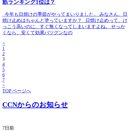
筋ランキング1位は？
今年も日焼けの季節がやってまいりました。 みなさん、日
焼け止めはちゃんと塗っていますか？ 日焼け止めって、け
っこう高いのに、すぐ無くなってしまいますよね。 せっか
くなら、安くて効果バツグンなの
<
1
2
3
4
5
6
7
>
TOP ページへ
CCNからのお知らせ
7日前