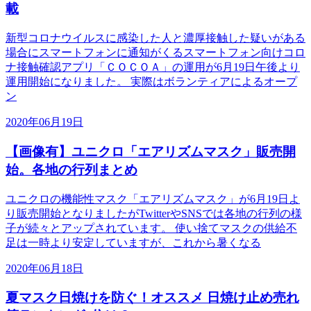
載
新型コロナウイルスに感染した人と濃厚接触した疑いがある
場合にスマートフォンに通知がくるスマートフォン向けコロ
ナ接触確認アプリ「ＣＯＣＯＡ」の運用が6月19日午後より
運用開始になりました。 実際はボランティアによるオープ
ン
2020年06月19日
【画像有】ユニクロ「エアリズムマスク」販売開
始。各地の行列まとめ
ユニクロの機能性マスク「エアリズムマスク」が6月19日よ
り販売開始となりましたがTwitterやSNSでは各地の行列の様
子が続々とアップされています。 使い捨てマスクの供給不
足は一時より安定していますが、これから暑くなる
2020年06月18日
夏マスク日焼けを防ぐ！オススメ 日焼け止め売れ