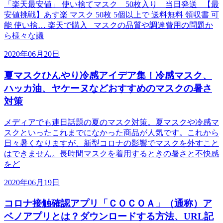
「楽天最安値」 使い捨てマスク 50枚入り 当日発送 【最
安値挑戦】あす楽 マスク 50枚 5個以上で 送料無料 領収書 可
能 使い捨… 楽天で購入 マスクの品質や調達費用の問題か
ら様々な議
2020年06月20日
夏マスクひんやり冷感アイデア集！冷感マスク、
ハッカ油、ヤケーヌなどおすすめのマスクの暑さ
対策
メディアでも連日話題の夏のマスク対策。夏マスクや冷感マ
スクといったこれまでになかった商品が人気です。これから
日々暑くなりますが、新型コロナの影響でマスクを外すこと
はできません。長時間マスクを着用するときの暑さと不快感
をど
2020年06月19日
コロナ接触確認アプリ「ＣＯＣＯＡ」（通称）ア
ベノアプリとは？ダウンロードする方法、URL記