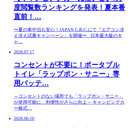
度閲覧数ランキングを発表！夏本番
直前！…
〜夏の車中泊も安心！JAPAN C.R.C.にて『エアコン冷
え冷え試乗キャンペーン』を開催〜 日本最大級のキ
ャ…
2026.07.17
コンセントが不要に！ポータブル
トイレ「ラップポン・サニー」専
用バッテ…
～コンセントのない場所でも「ラップポン・サニー」
が使用可能に。利便性がさらに向上～ キャンピングカ
ー株式…
2026.06.10