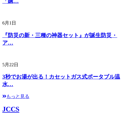
「購…
6月1日
『防災の新・三種の神器セット』が誕生防災・
ア…
5月22日
3秒でお湯が出る！カセットガス式ポータブル温
水…
もっと見る
JCCS