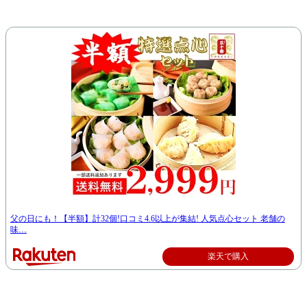
父の日にも！【半額】計32個!口コミ4.6以上が集結! 人気点心セット 老舗の
味…
楽天で購入