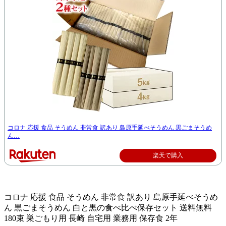
コロナ 応援 食品 そうめん 非常食 訳あり 島原手延べそうめん 黒ごまそうめ
ん…
楽天で購入
コロナ 応援 食品 そうめん 非常食 訳あり 島原手延べそうめ
ん 黒ごまそうめん 白と黒の食べ比べ保存セット 送料無料
180束 巣ごもり用 長崎 自宅用 業務用 保存食 2年