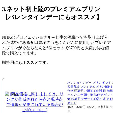
3.ネット初上陸のプレミアムプリン
【バレンタインデーにもオススメ】
NHKのプロフェッショナル～仕事の流儀〜でも取り上げら
れた遠野にある多田農場の卵をふんだんに使用したプレミア
ムプリンが今ならなんと6個セットで3790円と大変お得な値
段で購入できます。
贈答用にもオススメです。
バレンタインデー プリン ギフト
多田農場 プレミアムプリン6個×1
合せ 洋菓子 ご贈答 お誕生日 御祝
ーム バニラ 贈り物 詰合せ ギフト
気 お菓子 デザート お取り寄せ お
ゼント
価格：3790円（税込、送料別)
(20
点)