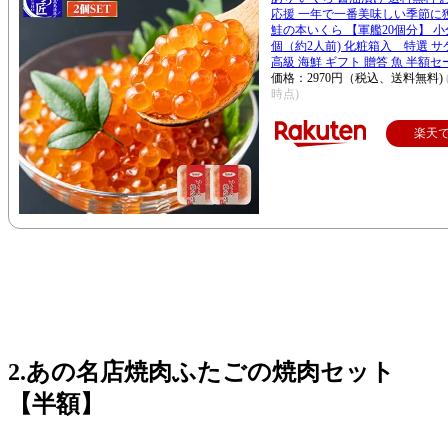
応援 一年で一番美味しい季節に
鮭の本いくら 【軍艦20個分】 小分け
個（約2人前) 化粧箱入 特選 サ
高級 海鮮 ギフト 贈答 魚 半額セー
価格：2970円（税込、送料無料)
時点)
楽天
2.あの名店焼肉ふたごの焼肉セット
【半額】