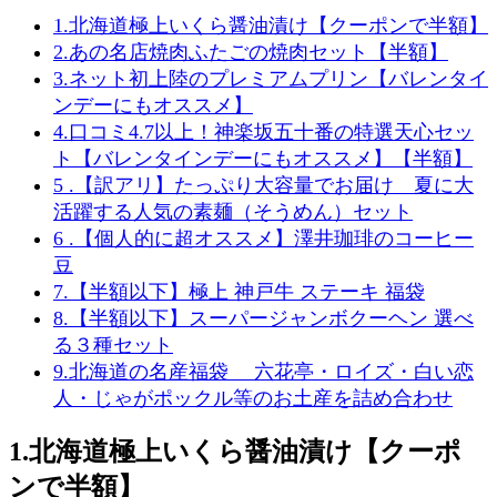
1.北海道極上いくら醤油漬け【クーポンで半額】
2.あの名店焼肉ふたごの焼肉セット【半額】
3.ネット初上陸のプレミアムプリン【バレンタイ
ンデーにもオススメ】
4.口コミ4.7以上！神楽坂五十番の特選天心セッ
ト【バレンタインデーにもオススメ】【半額】
5 .【訳アリ】たっぷり大容量でお届け 夏に大
活躍する人気の素麺（そうめん）セット
6 .【個人的に超オススメ】澤井珈琲のコーヒー
豆
7.【半額以下】極上 神戸牛 ステーキ 福袋
8.【半額以下】スーパージャンボクーヘン 選べ
る３種セット
9.北海道の名産福袋 六花亭・ロイズ・白い恋
人・じゃがポックル等のお土産を詰め合わせ
1.北海道極上いくら醤油漬け【クーポ
ンで半額】