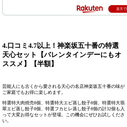
楽天で
4.口コミ4.7以上！神楽坂五十番の特選
天心セット【バレンタインデーにもオ
ススメ】【半額】
芸能人にも古くから愛される天心の名店神楽坂五十番の味が
ご家庭でもお得に楽しめます。
特選特大肉焼売8個、特選特大エビ蒸し餃子8個、特選特大翡
翠エビ蒸し餃子8個、特選フカヒレ蒸し餃子8個の計32個も入
って大変お得なセットが登場。この機会にぜひお試しくださ
い。