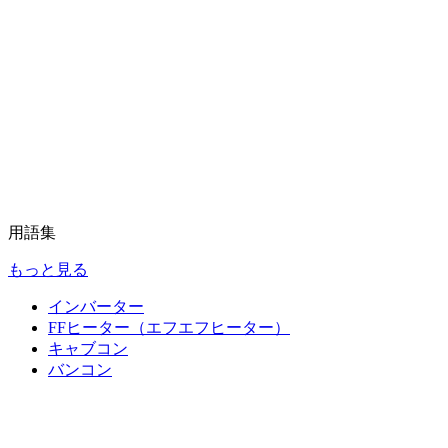
用語集
もっと見る
インバーター
FFヒーター（エフエフヒーター）
キャブコン
バンコン