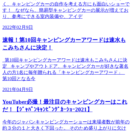
く、キャンピングカーの自作を考える方にも面白いショーで
す！ なぜなら、簡易型キャンピングカーの展示が増えてお
り、参考にできる室内装備や、アイデ
2022年02月9日
速報！第10回キャンピングカーアワードは速水も
こみちさんに決定！
第10回キャンピングカーアワードは速水もこみちさんに決
定 キャンプやアウトドア、キャンピングカーが好きな著名
人の方1名に毎年贈られる「キャンピングカーアワード」
第10回となる今
2021年04月9日
YouTuber必撮！最注目のキャンピングカーはこれ
だ！【ｼﾞｬﾊﾟﾝｷｬﾝﾋﾟﾝｸﾞｶｰｼｮｰ2021】
今年のジャパンキャンピングカーショーは来場者数が前年の
約３分の１と大きく下回った。 そのため盛り上がりに欠け