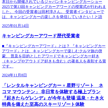
本日から開催されているジャパンキャンピングカーショー
2025で第13回キャンピングカーアワードの授賞式が行われま
した。 今回の受賞者は田村淳さん。 受賞者インタビューで
は、キャンピングカーの楽しさを発信していきたい！と語
2025年01月14日
キャンピングカーアワード歴代受賞者
■『キャンピングカーアワード』とは？ 『キャンピングカー
アワード』とは、キャンピングカーで楽しむクルマ旅の啓
蒙、 普及を目的としたアワードでキャンピングカー好き
（キャンプやアウトドア好きも含む）の著名人を表彰する賞
です。
2024年11月8日
「レンタルキャンピングカー × 星野リゾート ネ
コマ マウンテン」 非日常を体験する極上プラン
『起きたらゲレンデ』が今年も登場 温泉・たき火
特典を備えた至高のスキーリゾート体験