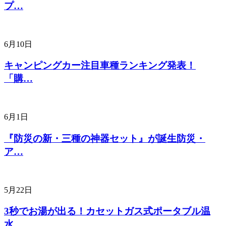
プ…
6月10日
キャンピングカー注目車種ランキング発表！
「購…
6月1日
『防災の新・三種の神器セット』が誕生防災・
ア…
5月22日
3秒でお湯が出る！カセットガス式ポータブル温
水…