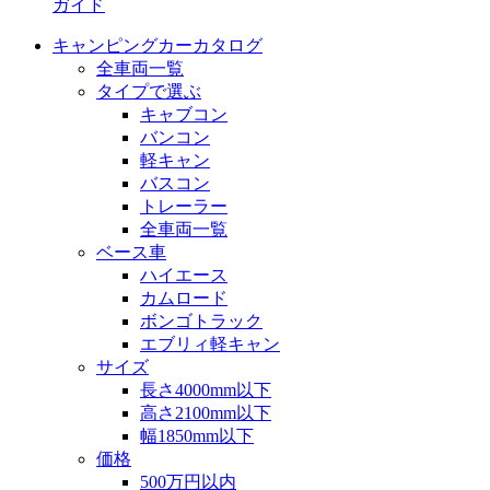
ガイド
キャンピングカーカタログ
全車両一覧
タイプで選ぶ
キャブコン
バンコン
軽キャン
バスコン
トレーラー
全車両一覧
ベース車
ハイエース
カムロード
ボンゴトラック
エブリィ軽キャン
サイズ
長さ4000mm以下
高さ2100mm以下
幅1850mm以下
価格
500万円以内