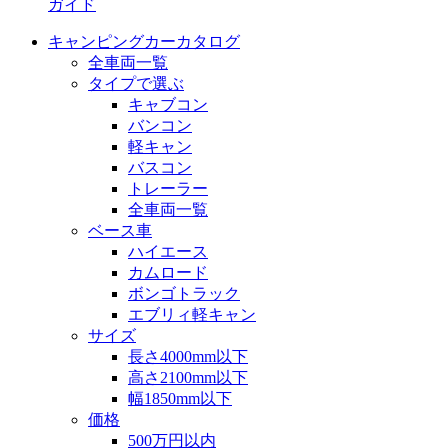
ガイド
キャンピングカーカタログ
全車両一覧
タイプで選ぶ
キャブコン
バンコン
軽キャン
バスコン
トレーラー
全車両一覧
ベース車
ハイエース
カムロード
ボンゴトラック
エブリィ軽キャン
サイズ
長さ4000mm以下
高さ2100mm以下
幅1850mm以下
価格
500万円以内