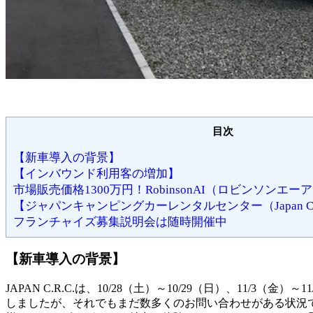
目次
【新車導入の背景】
【インバウンド利用客の増加】
市場販売価格1300万円！RobinsonAI（ロビンソンエ
【ジャパンキャンピングカーレンタルセンター（Japan C.
フランチャイズ募集説明会は随時開催中
【新車導入の背景】
JAPAN C.R.C.は、10/28（土）～10/29（日）、1
しましたが、それでもまだ数多くのお問い合わせがある状況で