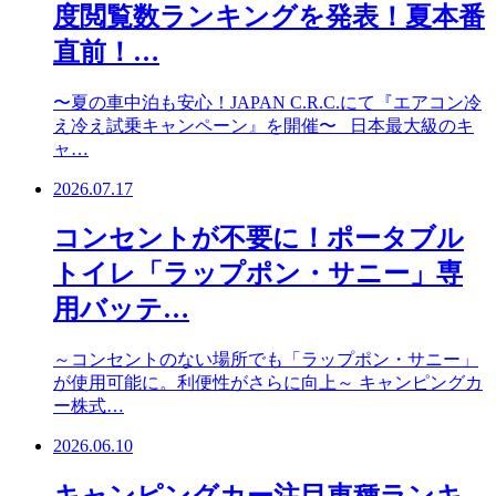
度閲覧数ランキングを発表！夏本番
直前！…
〜夏の車中泊も安心！JAPAN C.R.C.にて『エアコン冷
え冷え試乗キャンペーン』を開催〜 日本最大級のキ
ャ…
2026.07.17
コンセントが不要に！ポータブル
トイレ「ラップポン・サニー」専
用バッテ…
～コンセントのない場所でも「ラップポン・サニー」
が使用可能に。利便性がさらに向上～ キャンピングカ
ー株式…
2026.06.10