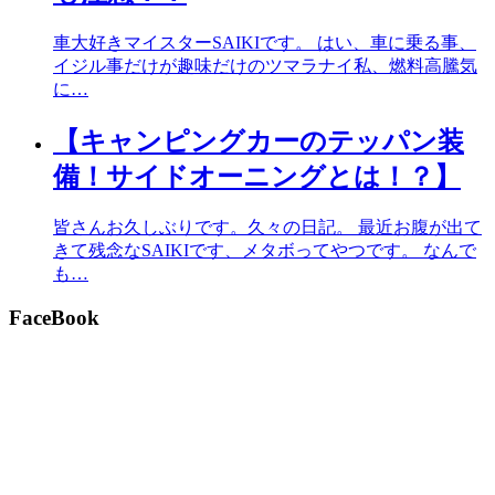
車大好きマイスターSAIKIです。 はい、車に乗る事、
イジル事だけが趣味だけのツマラナイ私、燃料高騰気
に…
【キャンピングカーのテッパン装
備！サイドオーニングとは！？】
皆さんお久しぶりです。久々の日記。 最近お腹が出て
きて残念なSAIKIです、メタボってやつです。 なんで
も…
FaceBook