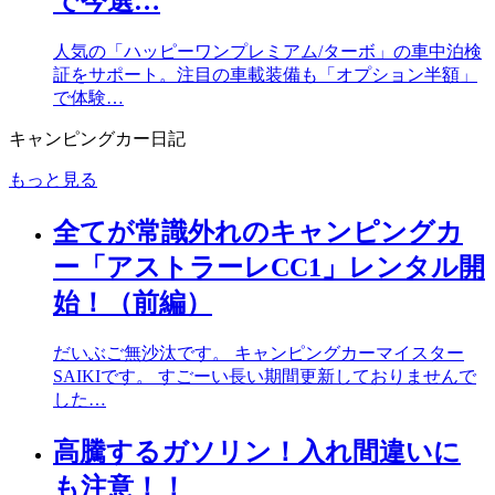
で今選…
人気の「ハッピーワンプレミアム/ターボ」の車中泊検
証をサポート。注目の車載装備も「オプション半額」
で体験…
キャンピングカー日記
もっと見る
全てが常識外れのキャンピングカ
ー「アストラーレCC1」レンタル開
始！（前編）
だいぶご無沙汰です。 キャンピングカーマイスター
SAIKIです。 すごーい長い期間更新しておりませんで
した…
高騰するガソリン！入れ間違いに
も注意！！