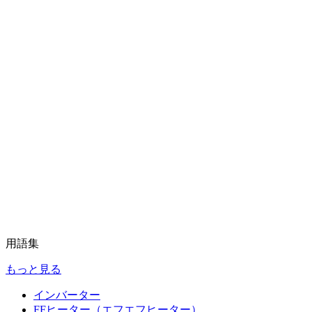
用語集
もっと見る
インバーター
FFヒーター（エフエフヒーター）