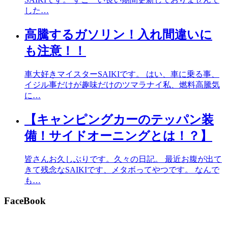
した…
高騰するガソリン！入れ間違いに
も注意！！
車大好きマイスターSAIKIです。 はい、車に乗る事、
イジル事だけが趣味だけのツマラナイ私、燃料高騰気
に…
【キャンピングカーのテッパン装
備！サイドオーニングとは！？】
皆さんお久しぶりです。久々の日記。 最近お腹が出て
きて残念なSAIKIです、メタボってやつです。 なんで
も…
FaceBook