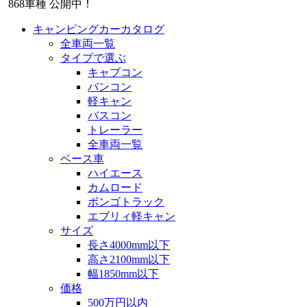
868
車種 公開中！
キャンピングカーカタログ
全車両一覧
タイプで選ぶ
キャブコン
バンコン
軽キャン
バスコン
トレーラー
全車両一覧
ベース車
ハイエース
カムロード
ボンゴトラック
エブリィ軽キャン
サイズ
長さ4000mm以下
高さ2100mm以下
幅1850mm以下
価格
500万円以内