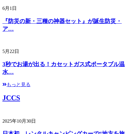
6月1日
『防災の新・三種の神器セット』が誕生防災・
ア…
5月22日
3秒でお湯が出る！カセットガス式ポータブル温
水…
もっと見る
JCCS
2025年10月30日
日本初、レンタルキャンピングカーで“地方を旅