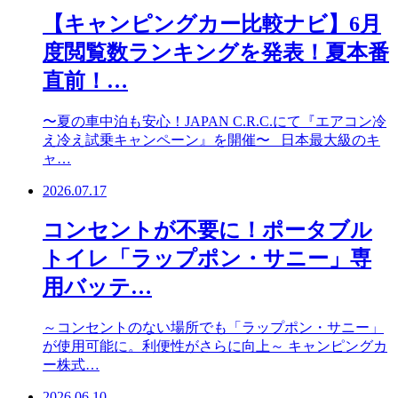
【キャンピングカー比較ナビ】6月
度閲覧数ランキングを発表！夏本番
直前！…
〜夏の車中泊も安心！JAPAN C.R.C.にて『エアコン冷
え冷え試乗キャンペーン』を開催〜 日本最大級のキ
ャ…
2026.07.17
コンセントが不要に！ポータブル
トイレ「ラップポン・サニー」専
用バッテ…
～コンセントのない場所でも「ラップポン・サニー」
が使用可能に。利便性がさらに向上～ キャンピングカ
ー株式…
2026.06.10