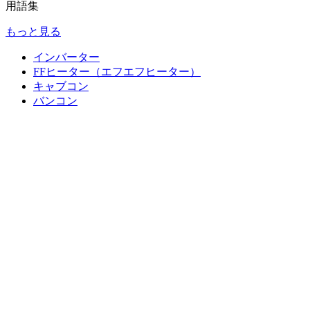
用語集
もっと見る
インバーター
FFヒーター（エフエフヒーター）
キャブコン
バンコン