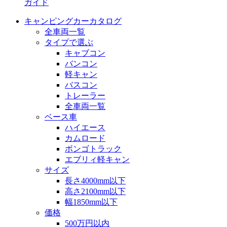
ガイド
キャンピングカーカタログ
全車両一覧
タイプで選ぶ
キャブコン
バンコン
軽キャン
バスコン
トレーラー
全車両一覧
ベース車
ハイエース
カムロード
ボンゴトラック
エブリィ軽キャン
サイズ
長さ4000mm以下
高さ2100mm以下
幅1850mm以下
価格
500万円以内