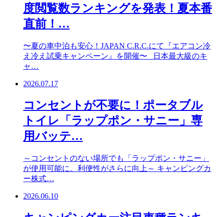
度閲覧数ランキングを発表！夏本番
直前！…
〜夏の車中泊も安心！JAPAN C.R.C.にて『エアコン冷
え冷え試乗キャンペーン』を開催〜 日本最大級のキ
ャ…
2026.07.17
コンセントが不要に！ポータブル
トイレ「ラップポン・サニー」専
用バッテ…
～コンセントのない場所でも「ラップポン・サニー」
が使用可能に。利便性がさらに向上～ キャンピングカ
ー株式…
2026.06.10