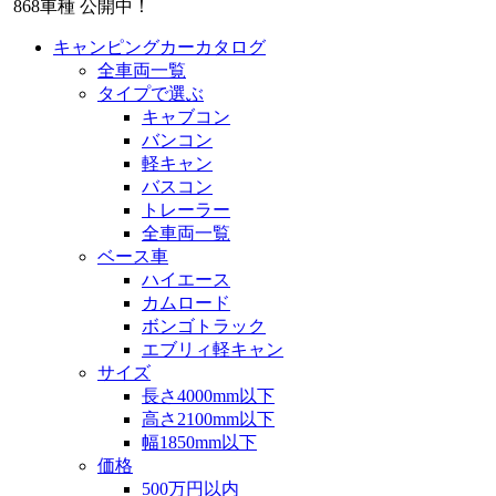
868
車種 公開中！
キャンピングカーカタログ
全車両一覧
タイプで選ぶ
キャブコン
バンコン
軽キャン
バスコン
トレーラー
全車両一覧
ベース車
ハイエース
カムロード
ボンゴトラック
エブリィ軽キャン
サイズ
長さ4000mm以下
高さ2100mm以下
幅1850mm以下
価格
500万円以内