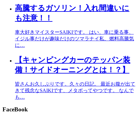
高騰するガソリン！入れ間違いに
も注意！！
車大好きマイスターSAIKIです。 はい、車に乗る事、
イジル事だけが趣味だけのツマラナイ私、燃料高騰気
に…
【キャンピングカーのテッパン装
備！サイドオーニングとは！？】
皆さんお久しぶりです。久々の日記。 最近お腹が出て
きて残念なSAIKIです、メタボってやつです。 なんで
も…
FaceBook