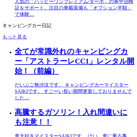
人気の「ハッピーワンプレミアム/ターボ」の車中泊検
証をサポート。注目の車載装備も「オプション半額」
で体験…
キャンピングカー日記
もっと見る
全てが常識外れのキャンピングカ
ー「アストラーレCC1」レンタル開
始！（前編）
だいぶご無沙汰です。 キャンピングカーマイスター
SAIKIです。 すごーい長い期間更新しておりませんで
した…
高騰するガソリン！入れ間違いに
も注意！！
車大好きマイスターSAIKIです。 はい、車に乗る事、