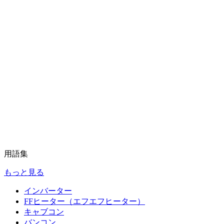
用語集
もっと見る
インバーター
FFヒーター（エフエフヒーター）
キャブコン
バンコン