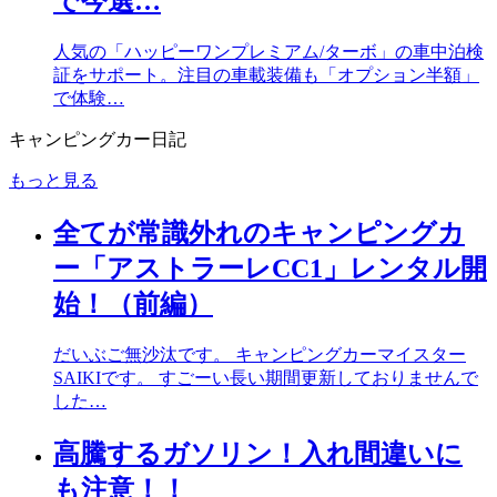
で今選…
人気の「ハッピーワンプレミアム/ターボ」の車中泊検
証をサポート。注目の車載装備も「オプション半額」
で体験…
キャンピングカー日記
もっと見る
全てが常識外れのキャンピングカ
ー「アストラーレCC1」レンタル開
始！（前編）
だいぶご無沙汰です。 キャンピングカーマイスター
SAIKIです。 すごーい長い期間更新しておりませんで
した…
高騰するガソリン！入れ間違いに
も注意！！