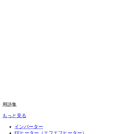
用語集
もっと見る
インバーター
FFヒーター（エフエフヒーター）