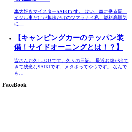
車大好きマイスターSAIKIです。 はい、車に乗る事、
イジル事だけが趣味だけのツマラナイ私、燃料高騰気
に…
【キャンピングカーのテッパン装
備！サイドオーニングとは！？】
皆さんお久しぶりです。久々の日記。 最近お腹が出て
きて残念なSAIKIです、メタボってやつです。 なんで
も…
FaceBook