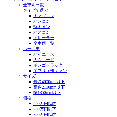
全車両一覧
タイプで選ぶ
キャブコン
バンコン
軽キャン
バスコン
トレーラー
全車両一覧
ベース車
ハイエース
カムロード
ボンゴトラック
エブリィ軽キャン
サイズ
長さ4000mm以下
高さ2100mm以下
幅1850mm以下
価格
500万円以内
200万円以下
800万円以内