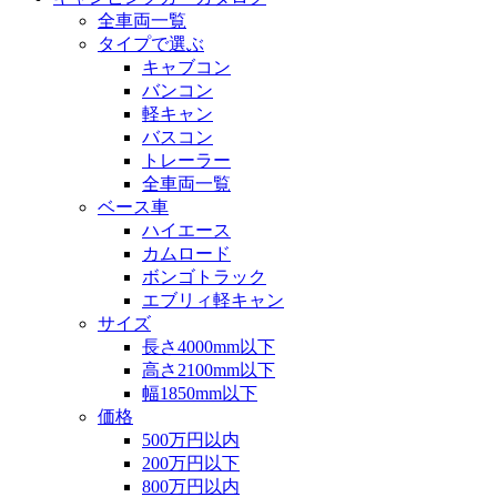
全車両一覧
タイプで選ぶ
キャブコン
バンコン
軽キャン
バスコン
トレーラー
全車両一覧
ベース車
ハイエース
カムロード
ボンゴトラック
エブリィ軽キャン
サイズ
長さ4000mm以下
高さ2100mm以下
幅1850mm以下
価格
500万円以内
200万円以下
800万円以内