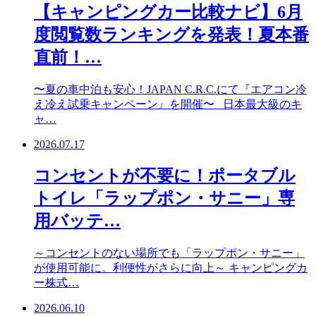
【キャンピングカー比較ナビ】6月
度閲覧数ランキングを発表！夏本番
直前！…
〜夏の車中泊も安心！JAPAN C.R.C.にて『エアコン冷
え冷え試乗キャンペーン』を開催〜 日本最大級のキ
ャ…
2026.07.17
コンセントが不要に！ポータブル
トイレ「ラップポン・サニー」専
用バッテ…
～コンセントのない場所でも「ラップポン・サニー」
が使用可能に。利便性がさらに向上～ キャンピングカ
ー株式…
2026.06.10