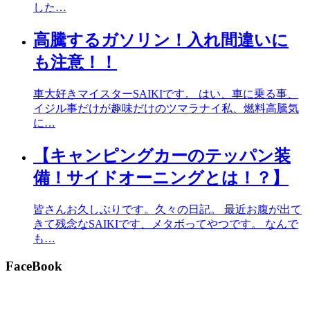
した…
高騰するガソリン！入れ間違いに
も注意！！
車大好きマイスターSAIKIです。 はい、車に乗る事、
イジル事だけが趣味だけのツマラナイ私、燃料高騰気
に…
【キャンピングカーのテッパン装
備！サイドオーニングとは！？】
皆さんお久しぶりです。久々の日記。 最近お腹が出て
きて残念なSAIKIです、メタボってやつです。 なんで
も…
FaceBook