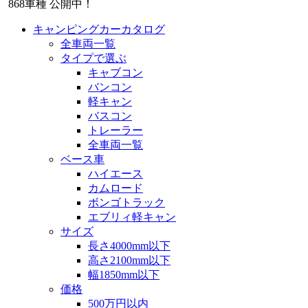
868
車種 公開中！
キャンピングカーカタログ
全車両一覧
タイプで選ぶ
キャブコン
バンコン
軽キャン
バスコン
トレーラー
全車両一覧
ベース車
ハイエース
カムロード
ボンゴトラック
エブリィ軽キャン
サイズ
長さ4000mm以下
高さ2100mm以下
幅1850mm以下
価格
500万円以内