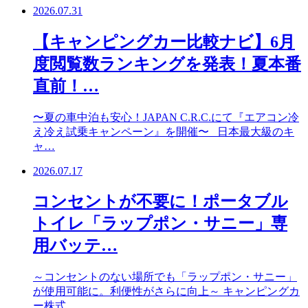
2026.07.31
【キャンピングカー比較ナビ】6月
度閲覧数ランキングを発表！夏本番
直前！…
〜夏の車中泊も安心！JAPAN C.R.C.にて『エアコン冷
え冷え試乗キャンペーン』を開催〜 日本最大級のキ
ャ…
2026.07.17
コンセントが不要に！ポータブル
トイレ「ラップポン・サニー」専
用バッテ…
～コンセントのない場所でも「ラップポン・サニー」
が使用可能に。利便性がさらに向上～ キャンピングカ
ー株式…