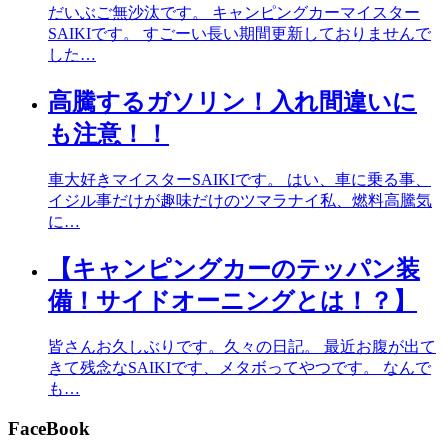
だいぶご無沙汰です。 キャンピングカーマイスター
SAIKIです。 すごーい長い期間更新しておりませんで
した…
高騰するガソリン！入れ間違いに
も注意！！
車大好きマイスターSAIKIです。 はい、車に乗る事、
イジル事だけが趣味だけのツマラナイ私、燃料高騰気
に…
【キャンピングカーのテッパン装
備！サイドオーニングとは！？】
皆さんお久しぶりです。久々の日記。 最近お腹が出て
きて残念なSAIKIです、メタボってやつです。 なんで
も…
FaceBook