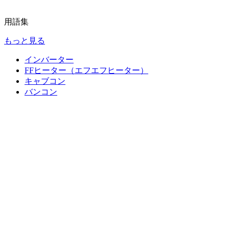
用語集
もっと見る
インバーター
FFヒーター（エフエフヒーター）
キャブコン
バンコン