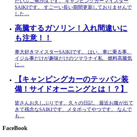
だいぶご無沙汰です。 キャンピングカーマイスター
SAIKIです。 すごーい長い期間更新しておりませんで
した…
高騰するガソリン！入れ間違いに
も注意！！
車大好きマイスターSAIKIです。 はい、車に乗る事、
イジル事だけが趣味だけのツマラナイ私、燃料高騰気
に…
【キャンピングカーのテッパン装
備！サイドオーニングとは！？】
皆さんお久しぶりです。久々の日記。 最近お腹が出て
きて残念なSAIKIです、メタボってやつです。 なんで
も…
FaceBook