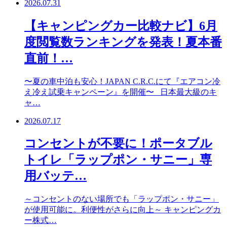
2026.07.31
【キャンピングカー比較ナビ】6月
度閲覧数ランキングを発表！夏本番
直前！…
〜夏の車中泊も安心！JAPAN C.R.C.にて『エアコン冷
え冷え試乗キャンペーン』を開催〜 日本最大級のキ
ャ…
2026.07.17
コンセントが不要に！ポータブル
トイレ「ラップポン・サニー」専
用バッテ…
～コンセントのない場所でも「ラップポン・サニー」
が使用可能に。利便性がさらに向上～ キャンピングカ
ー株式…