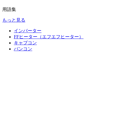
用語集
もっと見る
インバーター
FFヒーター（エフエフヒーター）
キャブコン
バンコン