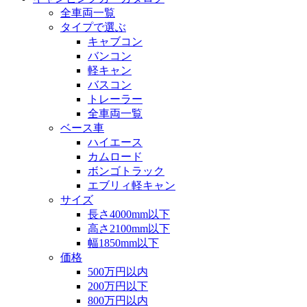
全車両一覧
タイプで選ぶ
キャブコン
バンコン
軽キャン
バスコン
トレーラー
全車両一覧
ベース車
ハイエース
カムロード
ボンゴトラック
エブリィ軽キャン
サイズ
長さ4000mm以下
高さ2100mm以下
幅1850mm以下
価格
500万円以内
200万円以下
800万円以内