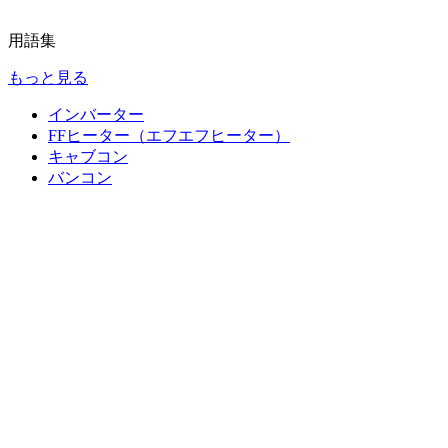
用語集
もっと見る
インバーター
FFヒーター（エフエフヒーター）
キャブコン
バンコン