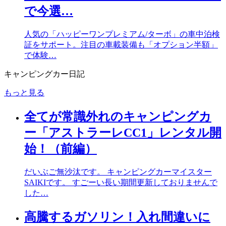
で今選…
人気の「ハッピーワンプレミアム/ターボ」の車中泊検
証をサポート。注目の車載装備も「オプション半額」
で体験…
キャンピングカー日記
もっと見る
全てが常識外れのキャンピングカ
ー「アストラーレCC1」レンタル開
始！（前編）
だいぶご無沙汰です。 キャンピングカーマイスター
SAIKIです。 すごーい長い期間更新しておりませんで
した…
高騰するガソリン！入れ間違いに