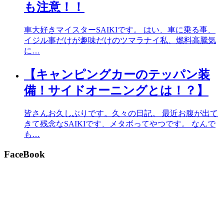
も注意！！
車大好きマイスターSAIKIです。 はい、車に乗る事、
イジル事だけが趣味だけのツマラナイ私、燃料高騰気
に…
【キャンピングカーのテッパン装
備！サイドオーニングとは！？】
皆さんお久しぶりです。久々の日記。 最近お腹が出て
きて残念なSAIKIです、メタボってやつです。 なんで
も…
FaceBook