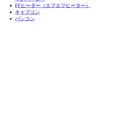
FFヒーター（エフエフヒーター）
キャブコン
バンコン