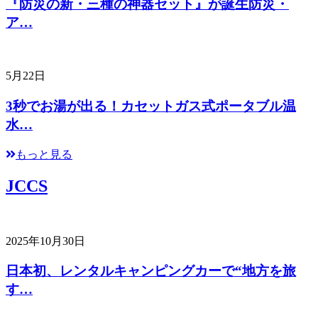
『防災の新・三種の神器セット』が誕生防災・
ア…
5月22日
3秒でお湯が出る！カセットガス式ポータブル温
水…
もっと見る
JCCS
2025年10月30日
日本初、レンタルキャンピングカーで“地方を旅
す…