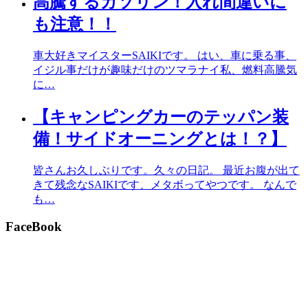
高騰するガソリン！入れ間違いに
も注意！！
車大好きマイスターSAIKIです。 はい、車に乗る事、
イジル事だけが趣味だけのツマラナイ私、燃料高騰気
に…
【キャンピングカーのテッパン装
備！サイドオーニングとは！？】
皆さんお久しぶりです。久々の日記。 最近お腹が出て
きて残念なSAIKIです、メタボってやつです。 なんで
も…
FaceBook