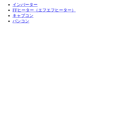
インバーター
FFヒーター（エフエフヒーター）
キャブコン
バンコン