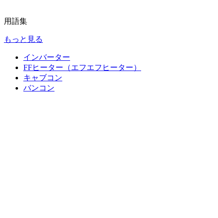
用語集
もっと見る
インバーター
FFヒーター（エフエフヒーター）
キャブコン
バンコン