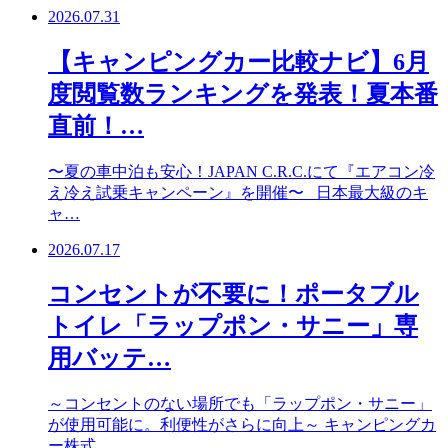
2026.07.31
【キャンピングカー比較ナビ】6月
度閲覧数ランキングを発表！夏本番
直前！…
〜夏の車中泊も安心！JAPAN C.R.C.にて『エアコン冷
え冷え試乗キャンペーン』を開催〜 日本最大級のキ
ャ…
2026.07.17
コンセントが不要に！ポータブル
トイレ「ラップポン・サニー」専
用バッテ…
～コンセントのない場所でも「ラップポン・サニー」
が使用可能に。利便性がさらに向上～ キャンピングカ
ー株式…