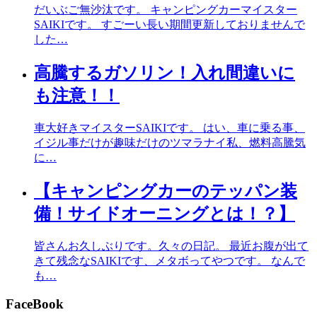
だいぶご無沙汰です。 キャンピングカーマイスター
SAIKIです。 すごーい長い期間更新しておりませんで
した…
高騰するガソリン！入れ間違いに
も注意！！
車大好きマイスターSAIKIです。 はい、車に乗る事、
イジル事だけが趣味だけのツマラナイ私、燃料高騰気
に…
【キャンピングカーのテッパン装
備！サイドオーニングとは！？】
皆さんお久しぶりです。久々の日記。 最近お腹が出て
きて残念なSAIKIです、メタボってやつです。 なんで
も…
FaceBook