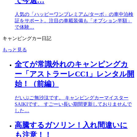
で今選…
人気の「ハッピーワンプレミアム/ターボ」の車中泊検
証をサポート。注目の車載装備も「オプション半額」
で体験…
キャンピングカー日記
もっと見る
全てが常識外れのキャンピングカ
ー「アストラーレCC1」レンタル開
始！（前編）
だいぶご無沙汰です。 キャンピングカーマイスター
SAIKIです。 すごーい長い期間更新しておりませんで
した…
高騰するガソリン！入れ間違いに
も注意！！