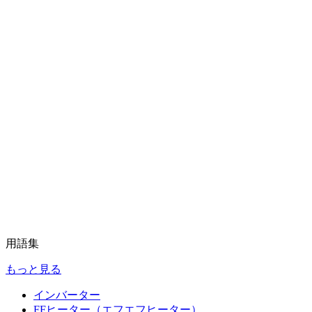
用語集
もっと見る
インバーター
FFヒーター（エフエフヒーター）