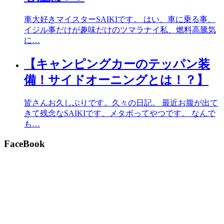
車大好きマイスターSAIKIです。 はい、車に乗る事、
イジル事だけが趣味だけのツマラナイ私、燃料高騰気
に…
【キャンピングカーのテッパン装
備！サイドオーニングとは！？】
皆さんお久しぶりです。久々の日記。 最近お腹が出て
きて残念なSAIKIです、メタボってやつです。 なんで
も…
FaceBook